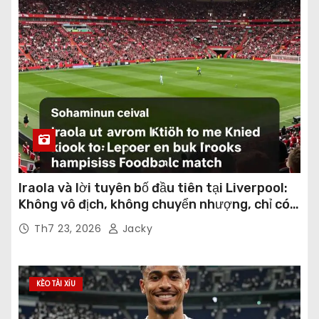
Iraola và lời tuyên bố đầu tiên tại Liverpool:
Không vô địch, không chuyển nhượng, chỉ có
bản sắc!
Th7 23, 2026
Jacky
KÈO TÀI XỈU