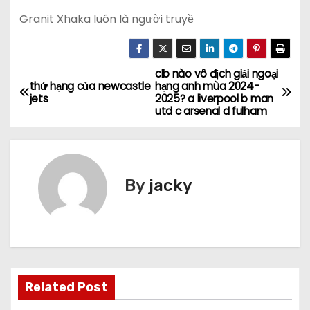
Granit Xhaka luôn là người truyề
clb nào vô địch giải ngoại
Đ
thứ hạng của newcastle
hạng anh mùa 2024-
jets
2025? a liverpool b man
i
utd c arsenal d fulham
ề
u
By
jacky
h
ư
ớ
n
Related Post