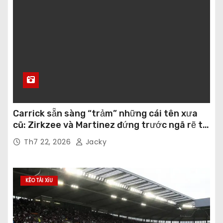
Carrick sẵn sàng “trảm” những cái tên xưa
cũ: Zirkzee và Martinez đứng trước ngã rẽ tại
Old Trafford
Th7 22, 2026
Jacky
KÈO TÀI XỈU