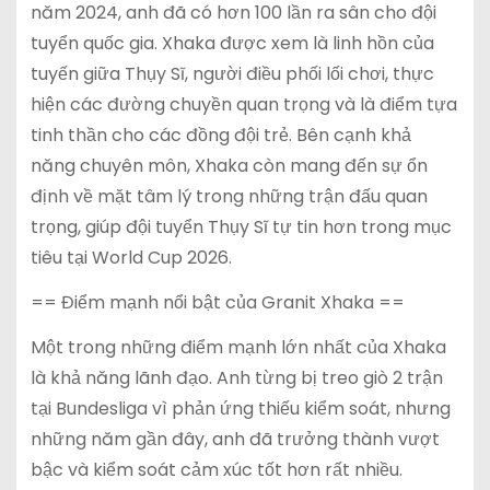
năm 2024, anh đã có hơn 100 lần ra sân cho đội
tuyển quốc gia. Xhaka được xem là linh hồn của
tuyến giữa Thụy Sĩ, người điều phối lối chơi, thực
hiện các đường chuyền quan trọng và là điểm tựa
tinh thần cho các đồng đội trẻ. Bên cạnh khả
năng chuyên môn, Xhaka còn mang đến sự ổn
định về mặt tâm lý trong những trận đấu quan
trọng, giúp đội tuyển Thụy Sĩ tự tin hơn trong mục
tiêu tại World Cup 2026.
== Điểm mạnh nổi bật của Granit Xhaka ==
Một trong những điểm mạnh lớn nhất của Xhaka
là khả năng lãnh đạo. Anh từng bị treo giò 2 trận
tại Bundesliga vì phản ứng thiếu kiểm soát, nhưng
những năm gần đây, anh đã trưởng thành vượt
bậc và kiểm soát cảm xúc tốt hơn rất nhiều.