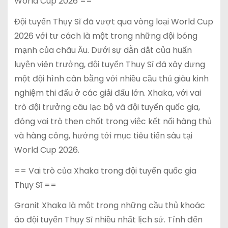
World Cup 2026 ==
Đội tuyển Thụy Sĩ đã vượt qua vòng loại World Cup
2026 với tư cách là một trong những đội bóng
mạnh của châu Âu. Dưới sự dẫn dắt của huấn
luyện viên trưởng, đội tuyển Thụy Sĩ đã xây dựng
một đội hình cân bằng với nhiều cầu thủ giàu kinh
nghiệm thi đấu ở các giải đấu lớn. Xhaka, với vai
trò đội trưởng câu lạc bộ và đội tuyển quốc gia,
đóng vai trò then chốt trong việc kết nối hàng thủ
và hàng công, hướng tới mục tiêu tiến sâu tại
World Cup 2026.
== Vai trò của Xhaka trong đội tuyển quốc gia
Thụy Sĩ ==
Granit Xhaka là một trong những cầu thủ khoác
áo đội tuyển Thụy Sĩ nhiều nhất lịch sử. Tính đến