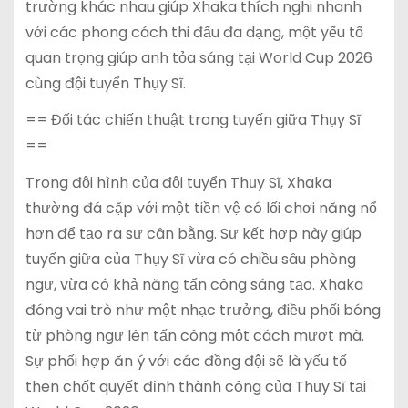
trường khác nhau giúp Xhaka thích nghi nhanh
với các phong cách thi đấu đa dạng, một yếu tố
quan trọng giúp anh tỏa sáng tại World Cup 2026
cùng đội tuyển Thụy Sĩ.
== Đối tác chiến thuật trong tuyến giữa Thụy Sĩ
==
Trong đội hình của đội tuyển Thụy Sĩ, Xhaka
thường đá cặp với một tiền vệ có lối chơi năng nổ
hơn để tạo ra sự cân bằng. Sự kết hợp này giúp
tuyến giữa của Thụy Sĩ vừa có chiều sâu phòng
ngự, vừa có khả năng tấn công sáng tạo. Xhaka
đóng vai trò như một nhạc trưởng, điều phối bóng
từ phòng ngự lên tấn công một cách mượt mà.
Sự phối hợp ăn ý với các đồng đội sẽ là yếu tố
then chốt quyết định thành công của Thụy Sĩ tại