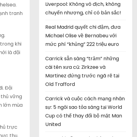
Liverpool: Không vô địch, không
helsea.
chuyển nhượng, chỉ có bản sắc!
ạnh tranh
Real Madrid quyết chi đậm, đưa
ng.
Michael Olise về Bernabeu với
trong khi
mức phí “khủng” 222 triệu euro
ới là đội
Carrick sẵn sàng “trảm” những
cái tên xưa cũ: Zirkzee và
Martinez đứng trước ngã rẽ tại
Old Trafford
i. Đội
g thủ vững
Carrick và cuộc cách mạng nhân
ần lớn mùa
sự: 5 ngôi sao tỏa sáng tại World
Cup có thể thay đổi bộ mặt Man
United
thủ trực
hực thụ.