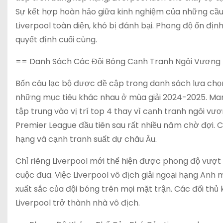
Sự kết hợp hoàn hảo giữa kinh nghiệm của những cầu 
Liverpool toàn diện, khó bị đánh bại. Phong độ ổn địn
quyết định cuối cùng.
== Danh Sách Các Đội Bóng Cạnh Tranh Ngôi Vương
Bốn câu lạc bộ được đề cập trong danh sách lựa chọ
những mục tiêu khác nhau ở mùa giải 2024-2025. Manc
tập trung vào vị trí top 4 thay vì cạnh tranh ngôi vư
Premier League đầu tiên sau rất nhiều năm chờ đợi. C
hạng và cạnh tranh suất dự châu Âu.
Chỉ riêng Liverpool mới thể hiện được phong độ vượt 
cuộc đua. Việc Liverpool vô địch giải ngoại hạng Anh
xuất sắc của đội bóng trên mọi mặt trận. Các đối thủ
Liverpool trở thành nhà vô địch.