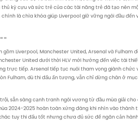
thủ kỳ cựu và sức trẻ của các tài năng trẻ đã tạo nên m
h chính là chìa khóa giúp Liverpool giữ vững ngôi đầu đến
 ==
n gồm Liverpool, Manchester United, Arsenal và Fulham đ
hester United dưới thời HLV mới hướng đến việc tái thiết
ơng trực tiếp. Arsenal tiếp tục nuôi tham vọng giành chức 
òn Fulham, dù thi đấu ấn tượng, vẫn chỉ dừng chân ở mục 
trội, sẵn sàng cạnh tranh ngôi vương từ đầu mùa giải cho 
 mùa 2024-2025 hoàn toàn xứng đáng khi nhìn vào thành t
 khác tuy thi đấu tốt nhưng chưa đủ sức để ngăn cản hành