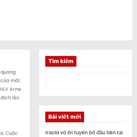
Tìm kiếm
g quang
g của một
 HLV Arne
địch lần
Bài viết mới
Iraola và lời tuyên bố đầu tiên tại
ua. Cuộc