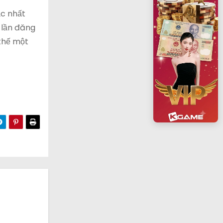
ậc nhất
 lần đăng
 thế một