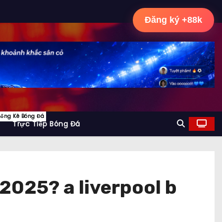
Đăng ký +88k
hống Kê Bóng Đá
Trực Tiếp Bóng Đá
2025? a liverpool b