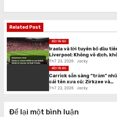
h
ư
ớ
Related Post
n
KÈO TÀI XỈU
g
Iraola và lời tuyên bố đầu tiê
Liverpool: Không vô địch, kh
b
chuyển nhượng, chỉ có bản s
Th7 23, 2026
Jacky
à
KÈO TÀI XỈU
Carrick sẵn sàng “trảm” nh
i
cái tên xưa cũ: Zirkzee và
Martinez đứng trước ngã rẽ 
Th7 22, 2026
Jacky
v
Old Trafford
i
Để lại một bình luận
ế