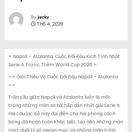
By
jacky
Th6 4, 2026
= Napoli – Atalanta: Cuộc Đối Đầu Kịch Tính Nhất
Serie A Trước Thềm World Cup 2026 =
== Giới Thiệu Về Cuộc Đối Đầu Napoli – Atalanta
==
Trận cầu giữa Napoli và Atalanta luôn là một
trong những màn so tài hấp dẫn nhất giải Serie A.
Hai câu lạc bộ này đại diện cho hai phong cách
bóng đá hoàn toàn khác biệt, tạo nên những màn
rượt đuổi tỷ số ngoạn mục và những màn trình