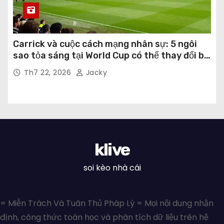
Carrick và cuộc cách mạng nhân sự: 5 ngôi
sao tỏa sáng tại World Cup có thể thay đổi bộ
mặt Man United
Th7 22, 2026
Jacky
klive
soi kèo nhà cái
= Miễn Trách Và Tuân Thủ Pháp Lý = Mọi nội dung nhận
định, công thức toán học và phân tích dữ liệu trên hệ