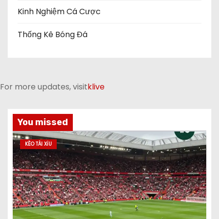
Kinh Nghiệm Cá Cược
Thống Kê Bóng Đá
For more updates, visit
klive
You missed
KÈO TÀI XỈU