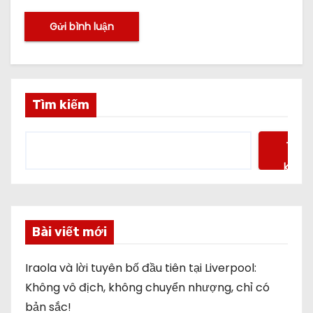
Tìm kiếm
Tìm
kiếm
Bài viết mới
Iraola và lời tuyên bố đầu tiên tại Liverpool:
Không vô địch, không chuyển nhượng, chỉ có
bản sắc!