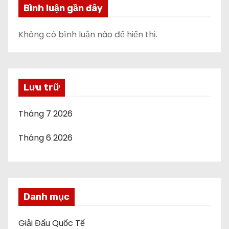
Bình luận gần đây
Không có bình luận nào để hiển thị.
Lưu trữ
Tháng 7 2026
Tháng 6 2026
Danh mục
Giải Đấu Quốc Tế