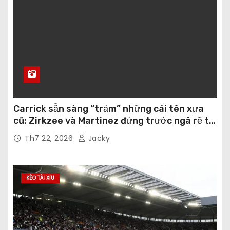
Carrick sẵn sàng “trảm” những cái tên xưa
cũ: Zirkzee và Martinez đứng trước ngã rẽ tại
Old Trafford
Th7 22, 2026
Jacky
KÈO TÀI XỈU