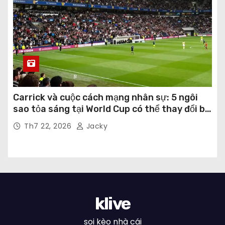
Carrick và cuộc cách mạng nhân sự: 5 ngôi
sao tỏa sáng tại World Cup có thể thay đổi bộ
mặt Man United
Th7 22, 2026
Jacky
klive
soi kèo nhà cái