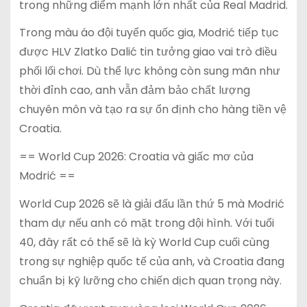
trong những điểm mạnh lớn nhất của Real Madrid.
Trong màu áo đội tuyển quốc gia, Modrić tiếp tục
được HLV Zlatko Dalić tin tưởng giao vai trò điều
phối lối chơi. Dù thể lực không còn sung mãn như
thời đỉnh cao, anh vẫn đảm bảo chất lượng
chuyên môn và tạo ra sự ổn định cho hàng tiền vệ
Croatia.
== World Cup 2026: Croatia và giấc mơ của
Modrić ==
World Cup 2026 sẽ là giải đấu lần thứ 5 mà Modrić
tham dự nếu anh có mặt trong đội hình. Với tuổi
40, đây rất có thể sẽ là kỳ World Cup cuối cùng
trong sự nghiệp quốc tế của anh, và Croatia đang
chuẩn bị kỹ lưỡng cho chiến dịch quan trọng này.