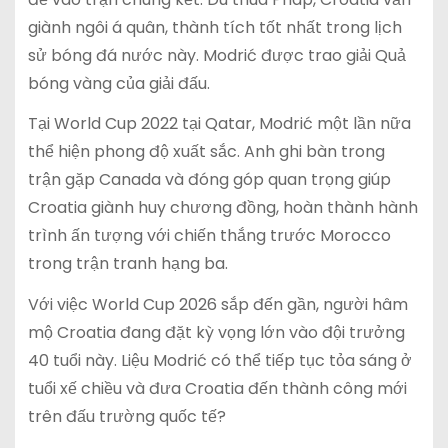
giành ngôi á quân, thành tích tốt nhất trong lịch
sử bóng đá nước này. Modrić được trao giải Quả
bóng vàng của giải đấu.
Tại World Cup 2022 tại Qatar, Modrić một lần nữa
thể hiện phong độ xuất sắc. Anh ghi bàn trong
trận gặp Canada và đóng góp quan trọng giúp
Croatia giành huy chương đồng, hoàn thành hành
trình ấn tượng với chiến thắng trước Morocco
trong trận tranh hạng ba.
Với việc World Cup 2026 sắp đến gần, người hâm
mộ Croatia đang đặt kỳ vọng lớn vào đội trưởng
40 tuổi này. Liệu Modrić có thể tiếp tục tỏa sáng ở
tuổi xế chiều và đưa Croatia đến thành công mới
trên đấu trường quốc tế?