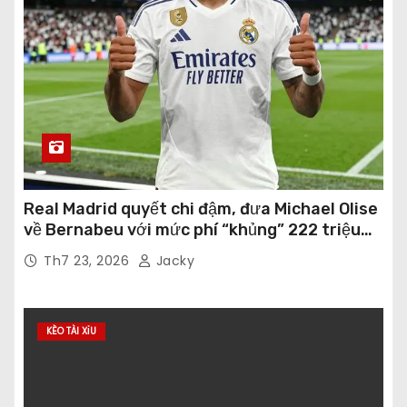
Real Madrid quyết chi đậm, đưa Michael Olise
về Bernabeu với mức phí “khủng” 222 triệu
euro
Th7 23, 2026
Jacky
KÈO TÀI XỈU