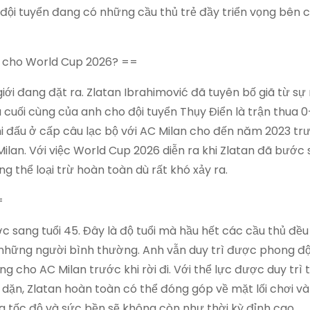
i đội tuyển đang có những cầu thủ trẻ đầy triển vọng bên 
ển cho World Cup 2026? ==
iới đang đặt ra. Zlatan Ibrahimović đã tuyên bố giã từ sự
 cuối cùng của anh cho đội tuyển Thụy Điển là trận thua 
 thi đấu ở cấp câu lạc bộ với AC Milan cho đến năm 2023 tr
ilan. Với việc World Cup 2026 diễn ra khi Zlatan đã bước 
ng thể loại trừ hoàn toàn dù rất khó xảy ra.
=
c sang tuổi 45. Đây là độ tuổi mà hầu hết các cầu thủ đều
i những người bình thường. Anh vẫn duy trì được phong đ
 cho AC Milan trước khi rời đi. Với thể lực được duy trì 
 dặn, Zlatan hoàn toàn có thể đóng góp về mặt lối chơi và
ng tốc độ và sức bền sẽ không còn như thời kỳ đỉnh cao.