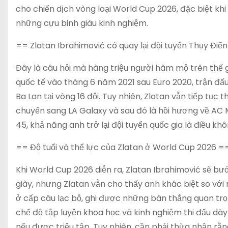
cho chiến dịch vòng loại World Cup 2026, đặc biệt kh
những cựu binh giàu kinh nghiệm.
== Zlatan Ibrahimović có quay lại đội tuyển Thụy Đi
Đây là câu hỏi mà hàng triệu người hâm mộ trên thế g
quốc tế vào tháng 6 năm 2021 sau Euro 2020, trận đấu
Ba Lan tại vòng 16 đội. Tuy nhiên, Zlatan vẫn tiếp tục
chuyển sang LA Galaxy và sau đó là hồi hương về AC M
45, khả năng anh trở lại đội tuyển quốc gia là điều khô
== Độ tuổi và thể lực của Zlatan ở World Cup 2026 =
Khi World Cup 2026 diễn ra, Zlatan Ibrahimović sẽ bướ
giày, nhưng Zlatan vẫn cho thấy anh khác biệt so vớ
ở cấp câu lạc bộ, ghi được những bàn thắng quan trọng
chế độ tập luyện khoa học và kinh nghiệm thi đấu dày
nếu được triệu tập. Tuy nhiên, cần phải thừa nhận rằ