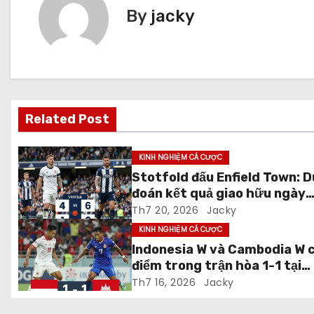
By
jacky
u
h
ư
ớ
Related Post
n
KINH NGHIỆM CÁ CƯỢC
g
Stotfold đấu Enfield Town: 
đoán kết quả giao hữu ngày
b
22/07
Th7 20, 2026
Jacky
à
KINH NGHIỆM CÁ CƯỢC
Indonesia W và Cambodia W 
i
điểm trong trận hòa 1-1 tại
ASEAN Championship nữ 20
Th7 16, 2026
Jacky
v