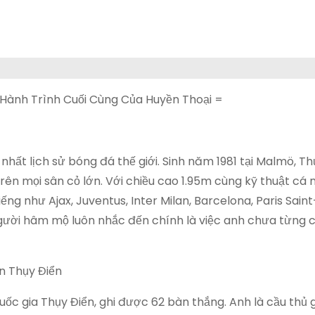
 Hành Trình Cuối Cùng Của Huyền Thoại =
nhất lịch sử bóng đá thế giới. Sinh năm 1981 tại Malmö, Th
ên mọi sân cỏ lớn. Với chiều cao 1.95m cùng kỹ thuật cá 
iếng như Ajax, Juventus, Inter Milan, Barcelona, Paris Sai
người hâm mộ luôn nhắc đến chính là việc anh chưa từng
ển Thụy Điển
uốc gia Thụy Điển, ghi được 62 bàn thắng. Anh là cầu thủ 