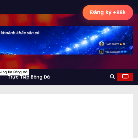
Đăng ký +88k
hống Kê Bóng Đá
Trực Tiếp Bóng Đá