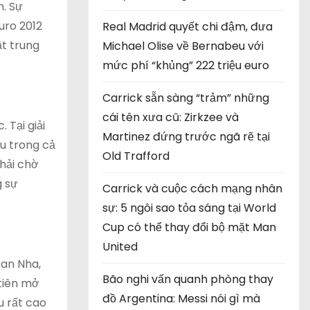
n. Sự
uro 2012
Real Madrid quyết chi đậm, đưa
t trung
Michael Olise về Bernabeu với
mức phí “khủng” 222 triệu euro
Carrick sẵn sàng “trảm” những
cái tên xưa cũ: Zirkzee và
 Tại giải
Martinez đứng trước ngã rẽ tại
u trong cả
Old Trafford
hải chờ
g sự
Carrick và cuộc cách mạng nhân
sự: 5 ngôi sao tỏa sáng tại World
Cup có thể thay đổi bộ mặt Man
United
Ban Nha,
Bão nghi vấn quanh phòng thay
 tiên mở
đồ Argentina: Messi nói gì mà
u rất cao