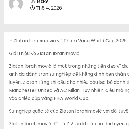
By
jacky
Th6 4, 2026
= Zlatan Ibrahimović và Tham Vọng World Cup 2026:
Giới thiệu về Zlatan Ibrahimović
Zlatan Ibrahimović là một trong những tiền đạo vĩ đại 
anh đã dành trọn sự nghiệp để khẳng định bản thân tr
luyện, Zlatan từng thi đấu cho nhiều câu lạc bộ danh t
Manchester United và AC Milan. Tuy nhiên, điều mà 
vào chiếc cúp vàng FIFA World Cup.
Sự nghiệp quốc tế của Zlatan Ibrahimović với đội tuy
Zlatan Ibrahimović đã có 122 lần khoác áo đội tuyển q