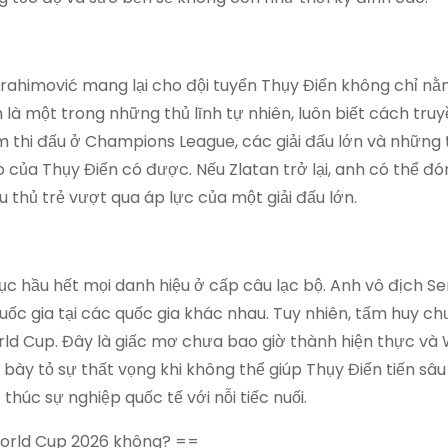
rahimović mang lại cho đội tuyển Thụy Điển không chỉ nằ
 là một trong những thủ lĩnh tự nhiên, luôn biết cách tru
m thi đấu ở Champions League, các giải đấu lớn và những 
của Thụy Điển có được. Nếu Zlatan trở lại, anh có thể đón
 thủ trẻ vượt qua áp lực của một giải đấu lớn.
c hầu hết mọi danh hiệu ở cấp câu lạc bộ. Anh vô địch Ser
 quốc gia tại các quốc gia khác nhau. Tuy nhiên, tấm huy c
ld Cup. Đây là giấc mơ chưa bao giờ thành hiện thực và
n bày tỏ sự thất vọng khi không thể giúp Thụy Điển tiến sâ
húc sự nghiệp quốc tế với nỗi tiếc nuối.
World Cup 2026 không? ==