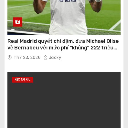
Real Madrid quyết chi đậm, đưa Michael Olise
về Bernabeu với mức phí “khủng” 222 triệu
euro
Th7 23, 2026
Jacky
KÈO TÀI XỈU