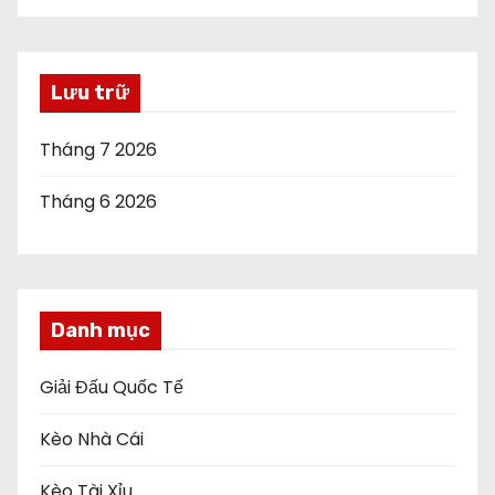
Lưu trữ
Tháng 7 2026
Tháng 6 2026
Danh mục
Giải Đấu Quốc Tế
Kèo Nhà Cái
Kèo Tài Xỉu