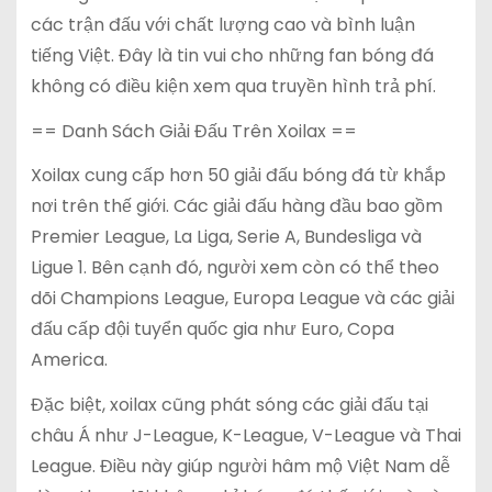
các trận đấu với chất lượng cao và bình luận
tiếng Việt. Đây là tin vui cho những fan bóng đá
không có điều kiện xem qua truyền hình trả phí.
== Danh Sách Giải Đấu Trên Xoilax ==
Xoilax cung cấp hơn 50 giải đấu bóng đá từ khắp
nơi trên thế giới. Các giải đấu hàng đầu bao gồm
Premier League, La Liga, Serie A, Bundesliga và
Ligue 1. Bên cạnh đó, người xem còn có thể theo
dõi Champions League, Europa League và các giải
đấu cấp đội tuyển quốc gia như Euro, Copa
America.
Đặc biệt, xoilax cũng phát sóng các giải đấu tại
châu Á như J-League, K-League, V-League và Thai
League. Điều này giúp người hâm mộ Việt Nam dễ