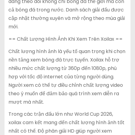
dàng theo dõi không chỉ bóng đá thế giới mà còn
cả bóng đá trong nước. Danh sách giải đấu được
cập nhật thường xuyên và mở rộng theo mùa giải
mới.
== Chất Lượng Hình Ảnh Khi Xem Trên Xoilax ==
Chất lượng hình ảnh là yếu tố quan trọng khi chọn
nền tảng xem bóng đá trực tuyến. Xoilax hỗ trợ
nhiều mức chất lượng từ 360p đến 1080p, phù
hợp với tốc độ internet của từng người dùng.
Người xem có thể tự điều chỉnh chất lượng video
theo ý muốn để đảm bảo quá trình xem diễn ra
mượt mà nhất.
Trong các trận đấu lớn như World Cup 2026,
xoilax cam kết mang đến chất lượng hình ảnh tốt
nhất có thể. Độ phân giải HD giúp người xem