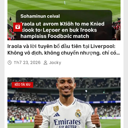
Iraola và lời tuyên bố đầu tiên tại Liverpool:
Không vô địch, không chuyển nhượng, chỉ có
bản sắc!
Th7 23, 2026
Jacky
KÈO TÀI XỈU