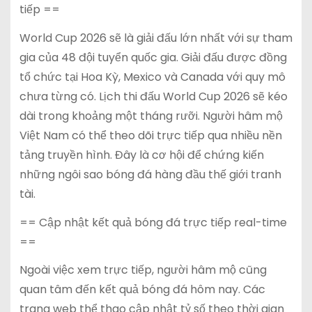
tiếp ==
World Cup 2026 sẽ là giải đấu lớn nhất với sự tham
gia của 48 đội tuyển quốc gia. Giải đấu được đồng
tổ chức tại Hoa Kỳ, Mexico và Canada với quy mô
chưa từng có. Lịch thi đấu World Cup 2026 sẽ kéo
dài trong khoảng một tháng rưỡi. Người hâm mộ
Việt Nam có thể theo dõi trực tiếp qua nhiều nền
tảng truyền hình. Đây là cơ hội để chứng kiến
những ngôi sao bóng đá hàng đầu thế giới tranh
tài.
== Cập nhật kết quả bóng đá trực tiếp real-time
==
Ngoài việc xem trực tiếp, người hâm mộ cũng
quan tâm đến kết quả bóng đá hôm nay. Các
trang web thể thao cập nhật tỷ số theo thời gian