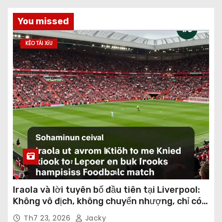
You missed
KÈO TÀI XỈU
Iraola và lời tuyên bố đầu tiên tại Liverpool:
Không vô địch, không chuyển nhượng, chỉ có
bản sắc!
Th7 23, 2026
Jacky