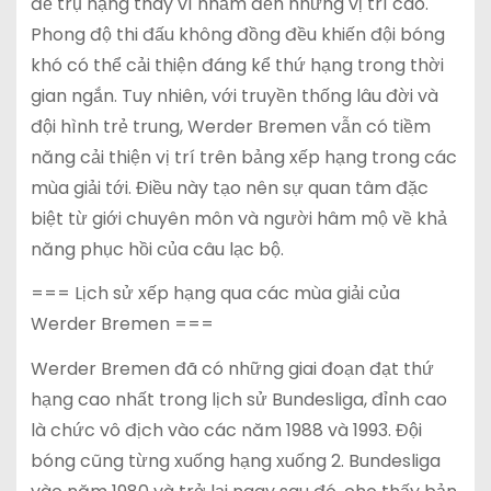
để trụ hạng thay vì nhắm đến những vị trí cao.
Phong độ thi đấu không đồng đều khiến đội bóng
khó có thể cải thiện đáng kể thứ hạng trong thời
gian ngắn. Tuy nhiên, với truyền thống lâu đời và
đội hình trẻ trung, Werder Bremen vẫn có tiềm
năng cải thiện vị trí trên bảng xếp hạng trong các
mùa giải tới. Điều này tạo nên sự quan tâm đặc
biệt từ giới chuyên môn và người hâm mộ về khả
năng phục hồi của câu lạc bộ.
=== Lịch sử xếp hạng qua các mùa giải của
Werder Bremen ===
Werder Bremen đã có những giai đoạn đạt thứ
hạng cao nhất trong lịch sử Bundesliga, đỉnh cao
là chức vô địch vào các năm 1988 và 1993. Đội
bóng cũng từng xuống hạng xuống 2. Bundesliga