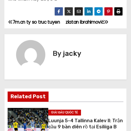
7m.cn ty so truc tuyen
zlatan ibrahimović
Đ
i
ề
By
jacky
u
h
ư
Related Post
ớ
n
GIẢI ĐẤU QUỐC TẾ
Luunja 5-4 Tallinna Kalev II: Trận
g
cầu 9 bàn điên rồ tại Esiliiga B