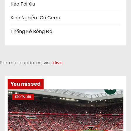
Kèo Tài Xỉu
Kinh Nghiệm Cá Cược
Thống Kê Bóng Đá
For more updates, visit
klive
You missed
KÈO TÀI XỈU