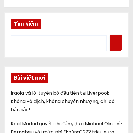
Tìm kiếm
Tìm
kiếm
Bài viết mới
Iraola và lời tuyên bố đầu tiên tại Liverpool:
Không vô địch, không chuyển nhượng, chỉ có
bản sắc!
Real Madrid quyết chi đậm, đưa Michael Olise về
Bernabeu với mức phí “khủng” 222 triệu euro