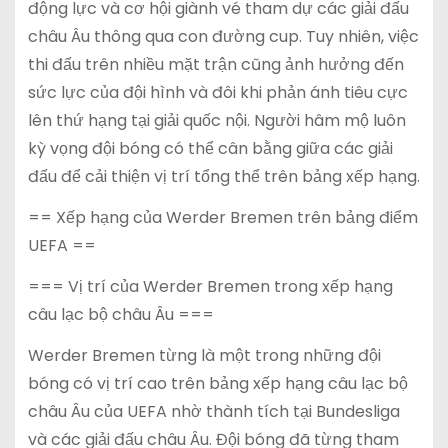
động lực và cơ hội giành vé tham dự các giải đấu
châu Âu thông qua con đường cup. Tuy nhiên, việc
thi đấu trên nhiều mặt trận cũng ảnh hưởng đến
sức lực của đội hình và đôi khi phản ánh tiêu cực
lên thứ hạng tại giải quốc nội. Người hâm mộ luôn
kỳ vọng đội bóng có thể cân bằng giữa các giải
đấu để cải thiện vị trí tổng thể trên bảng xếp hạng.
== Xếp hạng của Werder Bremen trên bảng điểm
UEFA ==
=== Vị trí của Werder Bremen trong xếp hạng
câu lạc bộ châu Âu ===
Werder Bremen từng là một trong những đội
bóng có vị trí cao trên bảng xếp hạng câu lạc bộ
châu Âu của UEFA nhờ thành tích tại Bundesliga
và các giải đấu châu Âu. Đội bóng đã từng tham