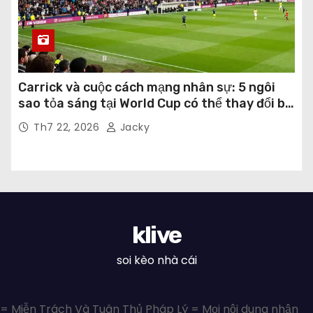
Carrick và cuộc cách mạng nhân sự: 5 ngôi
sao tỏa sáng tại World Cup có thể thay đổi bộ
mặt Man United
Th7 22, 2026
Jacky
klive
soi kèo nhà cái
= Miễn Trách Và Tuân Thủ Pháp Lý = Mọi nội dung nhận