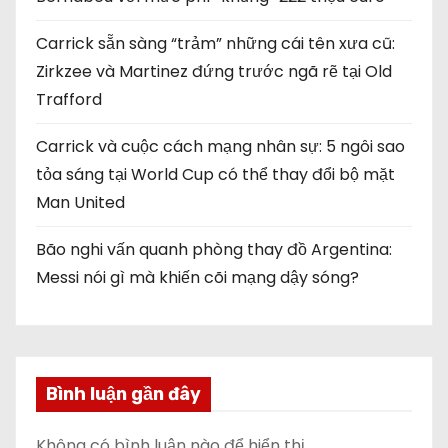
Carrick sẵn sàng “trảm” những cái tên xưa cũ:
Zirkzee và Martinez đứng trước ngã rẽ tại Old
Trafford
Carrick và cuộc cách mạng nhân sự: 5 ngôi sao
tỏa sáng tại World Cup có thể thay đổi bộ mặt
Man United
Bão nghi vấn quanh phòng thay đồ Argentina:
Messi nói gì mà khiến cõi mạng dậy sóng?
Bình luận gần đây
Không có bình luận nào để hiển thị.