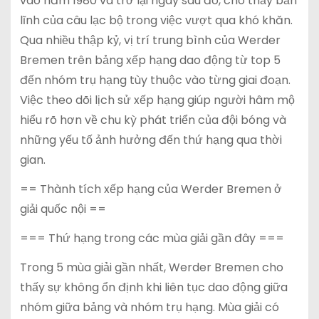
vào năm 1980 và trở lại ngay sau đó, cho thấy bản
lĩnh của câu lạc bộ trong việc vượt qua khó khăn.
Qua nhiều thập kỷ, vị trí trung bình của Werder
Bremen trên bảng xếp hạng dao động từ top 5
đến nhóm trụ hạng tùy thuộc vào từng giai đoạn.
Việc theo dõi lịch sử xếp hạng giúp người hâm mộ
hiểu rõ hơn về chu kỳ phát triển của đội bóng và
những yếu tố ảnh hưởng đến thứ hạng qua thời
gian.
== Thành tích xếp hạng của Werder Bremen ở
giải quốc nội ==
=== Thứ hạng trong các mùa giải gần đây ===
Trong 5 mùa giải gần nhất, Werder Bremen cho
thấy sự không ổn định khi liên tục dao động giữa
nhóm giữa bảng và nhóm trụ hạng. Mùa giải có