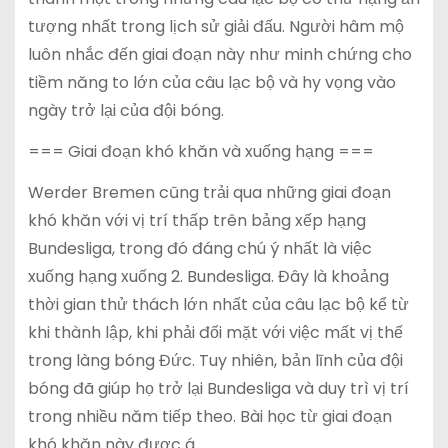
tượng nhất trong lịch sử giải đấu. Người hâm mộ
luôn nhắc đến giai đoạn này như minh chứng cho
tiềm năng to lớn của câu lạc bộ và hy vọng vào
ngày trở lại của đội bóng.
=== Giai đoạn khó khăn và xuống hạng ===
Werder Bremen cũng trải qua những giai đoạn
khó khăn với vị trí thấp trên bảng xếp hạng
Bundesliga, trong đó đáng chú ý nhất là việc
xuống hạng xuống 2. Bundesliga. Đây là khoảng
thời gian thử thách lớn nhất của câu lạc bộ kể từ
khi thành lập, khi phải đối mặt với việc mất vị thế
trong làng bóng Đức. Tuy nhiên, bản lĩnh của đội
bóng đã giúp họ trở lại Bundesliga và duy trì vị trí
trong nhiều năm tiếp theo. Bài học từ giai đoạn
khó khăn này được á