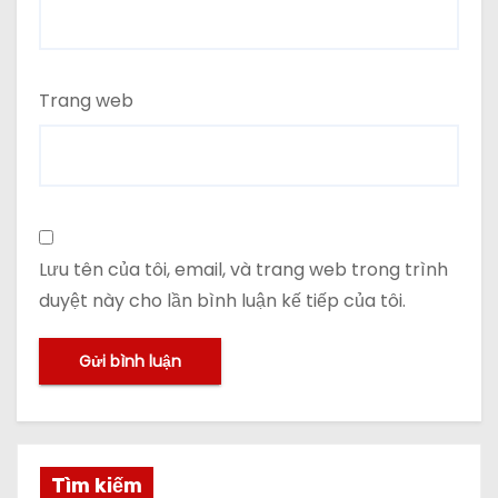
Trang web
Lưu tên của tôi, email, và trang web trong trình
duyệt này cho lần bình luận kế tiếp của tôi.
Tìm kiếm