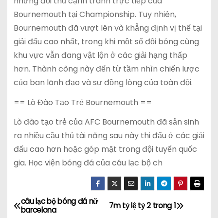
những đối thủ cạnh tranh trực tiếp của
Bournemouth tại Championship. Tuy nhiên,
Bournemouth đã vượt lên và khẳng định vị thế tại
giải đấu cao nhất, trong khi một số đội bóng cùng
khu vực vẫn đang vật lộn ở các giải hạng thấp
hơn. Thành công này đến từ tầm nhìn chiến lược
của ban lãnh đạo và sự đồng lòng của toàn đội.
== Lò Đào Tạo Trẻ Bournemouth ==
Lò đào tạo trẻ của AFC Bournemouth đã sản sinh
ra nhiều cầu thủ tài năng sau này thi đấu ở các giải
đấu cao hơn hoặc góp mặt trong đội tuyển quốc
gia. Học viện bóng đá của câu lạc bộ ch
câu lạc bộ bóng đá nữ
Đ
7m tỷ lệ tỷ 2 trong 1
barcelona