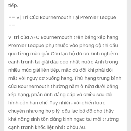
tiếp.
== Vị Trí Của Bournemouth Tại Premier League
==
Vị trí của AFC Bournemouth trên bảng xếp hạng
Premier League phụ thuộc vào phong độ thi đấu
qua từng mùa giải. Câu lạc bộ đã có kinh nghiệm
cạnh tranh tại giải đấu cao nhất nước Anh trong
nhiều mùa giải liên tiếp, mặc dù đôi khi phải đối
mặt với nguy cơ xuống hạng. Thứ hạng trung bình
của Bournemouth thường nằm ở nửa dưới bảng
xếp hạng, phản ánh đẳng cấp và chiều sâu đội
hình còn hạn chế. Tuy nhiên, với chiến lược
chuyển nhượng hợp lý, câu lạc bộ đã cho thấy
khả năng sinh tồn đáng kinh ngạc tại môi trường
cạnh tranh khốc liệt nhất châu Âu.