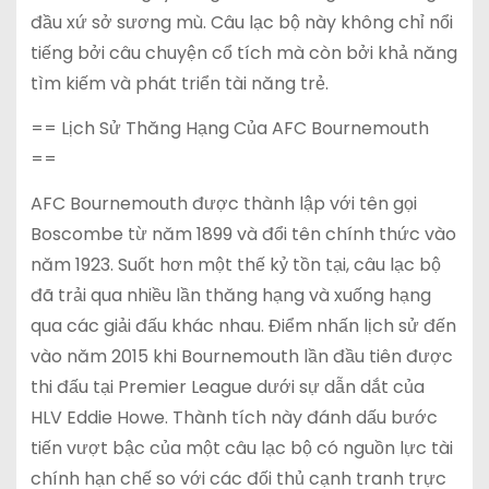
đầu xứ sở sương mù. Câu lạc bộ này không chỉ nổi
tiếng bởi câu chuyện cổ tích mà còn bởi khả năng
tìm kiếm và phát triển tài năng trẻ.
== Lịch Sử Thăng Hạng Của AFC Bournemouth
==
AFC Bournemouth được thành lập với tên gọi
Boscombe từ năm 1899 và đổi tên chính thức vào
năm 1923. Suốt hơn một thế kỷ tồn tại, câu lạc bộ
đã trải qua nhiều lần thăng hạng và xuống hạng
qua các giải đấu khác nhau. Điểm nhấn lịch sử đến
vào năm 2015 khi Bournemouth lần đầu tiên được
thi đấu tại Premier League dưới sự dẫn dắt của
HLV Eddie Howe. Thành tích này đánh dấu bước
tiến vượt bậc của một câu lạc bộ có nguồn lực tài
chính hạn chế so với các đối thủ cạnh tranh trực