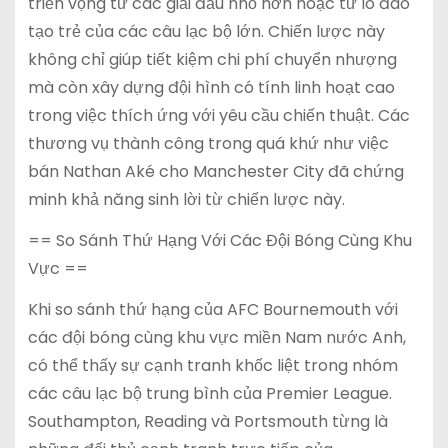
triển vọng từ các giải đấu nhỏ hơn hoặc từ lò đào
tạo trẻ của các câu lạc bộ lớn. Chiến lược này
không chỉ giúp tiết kiệm chi phí chuyển nhượng
mà còn xây dựng đội hình có tính linh hoạt cao
trong việc thích ứng với yêu cầu chiến thuật. Các
thương vụ thành công trong quá khứ như việc
bán Nathan Aké cho Manchester City đã chứng
minh khả năng sinh lời từ chiến lược này.
== So Sánh Thứ Hạng Với Các Đội Bóng Cùng Khu
Vực ==
Khi so sánh thứ hạng của AFC Bournemouth với
các đội bóng cùng khu vực miền Nam nước Anh,
có thể thấy sự cạnh tranh khốc liệt trong nhóm
các câu lạc bộ trung bình của Premier League.
Southampton, Reading và Portsmouth từng là