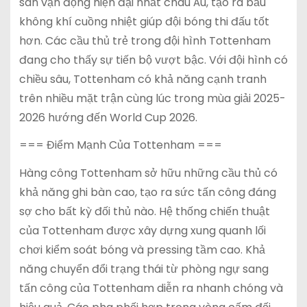
sân vận động hiện đại nhất châu Âu, tạo ra bầu
không khí cuồng nhiệt giúp đội bóng thi đấu tốt
hơn. Các cầu thủ trẻ trong đội hình Tottenham
đang cho thấy sự tiến bộ vượt bậc. Với đội hình có
chiều sâu, Tottenham có khả năng cạnh tranh
trên nhiều mặt trận cùng lúc trong mùa giải 2025-
2026 hướng đến World Cup 2026.
=== Điểm Mạnh Của Tottenham ===
Hàng công Tottenham sở hữu những cầu thủ có
khả năng ghi bàn cao, tạo ra sức tấn công đáng
sợ cho bất kỳ đối thủ nào. Hệ thống chiến thuật
của Tottenham được xây dựng xung quanh lối
chơi kiểm soát bóng và pressing tầm cao. Khả
năng chuyển đổi trạng thái từ phòng ngự sang
tấn công của Tottenham diễn ra nhanh chóng và