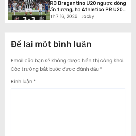
RB Bragantino U20 ngược dòng
i
ấn tượng, hạ Athletico PR U20
3-1 để vào bán kết Brasileiro
Th7 16, 2026
Jacky
ế
U20 A
t
Để lại một bình luận
Email của bạn sẽ không được hiển thị công khai.
Các trường bắt buộc được đánh dấu
*
Bình luận
*