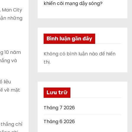
khiến cõi mạng dậy sóng?
, Man City
nhận những
Bình luận gần đây
ong 10 năm
Không có bình luận nào để hiển
thắng và
thị.
 liệu
hế về mặt
Lưu trữ
Tháng 7 2026
Tháng 6 2026
 thắng chỉ