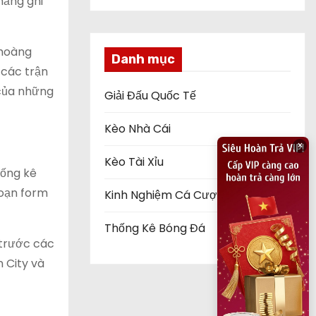
hắng ghi
 hoàng
Danh mục
 các trận
 của những
Giải Đấu Quốc Tế
Kèo Nhà Cái
×
Kèo Tài Xỉu
hống kê
đoạn form
Kinh Nghiệm Cá Cược
Thống Kê Bóng Đá
 trước các
 City và