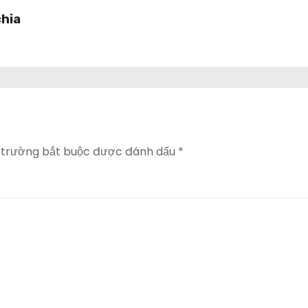
chia
26
 trường bắt buộc được đánh dấu
*