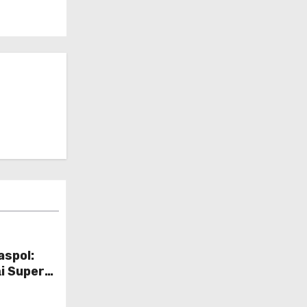
aspol:
ại Super