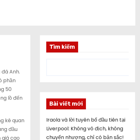
Tìm kiếm
 đá Anh.
có phần
ng 50
ổng lồ đến
Bài viết mới
Iraola và lời tuyên bố đầu tiên tại
ng kê quan
Liverpool: Không vô địch, không
hàng đầu
chuyển nhượng, chỉ có bản sắc!
h giá cao