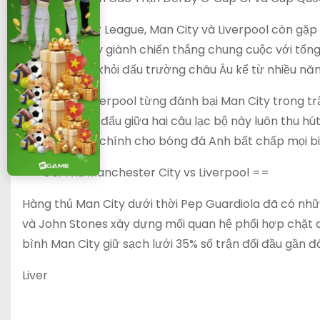
Ngoài Premier League, Man City và Liverpool còn gặ
2022, Man City giành chiến thắng chung cuộc với tổng t
loại Liverpool khỏi đấu trường châu Âu kể từ nhiều nă
Tại FA Cup, Liverpool từng đánh bại Man City trong t
thấy các trận đấu giữa hai câu lạc bộ này luôn thu h
doanh thu tài chính cho bóng đá Anh bất chấp mọi bi
== Gói Thủ Manchester City vs Liverpool ==
Hàng thủ Man City dưới thời Pep Guardiola đã có nhữn
và John Stones xây dựng mối quan hệ phối hợp chặt 
bình Man City giữ sạch lưới 35% số trận đối đầu gần đ
Liver