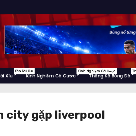
Kèo Tài Xỉu
Kinh Nghiệm Cá Cược
T
ài Xỉu
Kinh Nghiệm Cá Cược
Thống Kê Bóng Đá
n city gặp liverpool