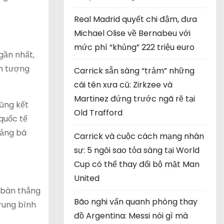
Real Madrid quyết chi đậm, đưa
Michael Olise về Bernabeu với
mức phí “khủng” 222 triệu euro
gần nhất,
ấn tượng
Carrick sẵn sàng “trảm” những
cái tên xưa cũ: Zirkzee và
Martinez đứng trước ngã rẽ tại
cũng kết
Old Trafford
quốc tế
uảng bá
Carrick và cuộc cách mạng nhân
sự: 5 ngôi sao tỏa sáng tại World
Cup có thể thay đổi bộ mặt Man
United
3 bàn thắng
Bão nghi vấn quanh phòng thay
trung bình
đồ Argentina: Messi nói gì mà