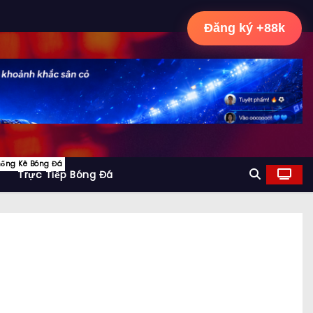
Đăng ký +88k
hống Kê Bóng Đá
Trực Tiếp Bóng Đá