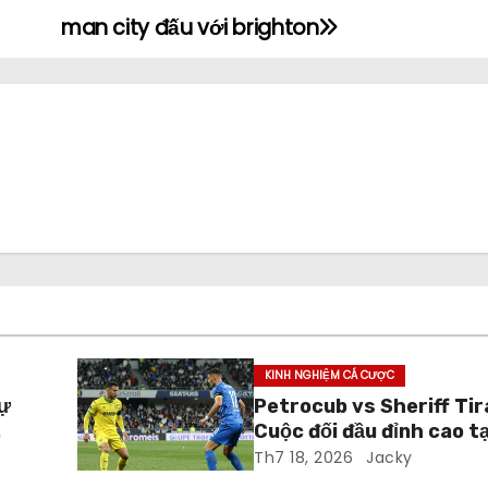
man city đấu với brighton
KINH NGHIỆM CÁ CƯỢC
Dự
Petrocub vs Sheriff Tir
Cuộc đối đầu đỉnh cao t
Liga Moldova
Th7 18, 2026
Jacky