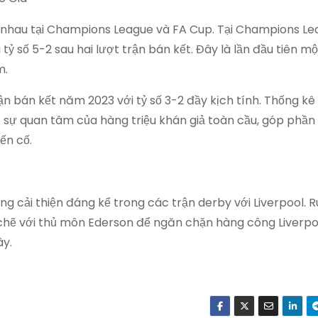
p nhau tại Champions League và FA Cup. Tại Champions Le
ỷ số 5-2 sau hai lượt trận bán kết. Đây là lần đầu tiên mộ
m.
rận bán kết năm 2023 với tỷ số 3-2 đầy kịch tính. Thống k
út sự quan tâm của hàng triệu khán giả toàn cầu, góp phần
ến cố.
g cải thiện đáng kể trong các trận derby với Liverpool. 
chẽ với thủ môn Ederson để ngăn chặn hàng công Liverpo
ây.