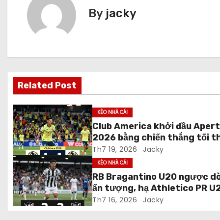
ề
By
jacky
u
h
ư
ớ
Related Post
n
KÈO NHÀ CÁI
g
Club America khởi đầu Aper
2026 bằng chiến thắng tối t
b
ngay trên sân khách
Th7 19, 2026
Jacky
à
KÈO NHÀ CÁI
RB Bragantino U20 ngược d
i
ấn tượng, hạ Athletico PR U
1 để vào bán kết Brasileiro U
Th7 16, 2026
Jacky
v