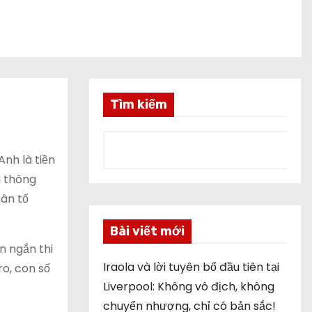
Tìm kiếm
Anh là tiền
i thông
hân tố
Bài viết mới
n ngắn thi
Iraola và lời tuyên bố đầu tiên tại
o, con số
Liverpool: Không vô địch, không
chuyển nhượng, chỉ có bản sắc!