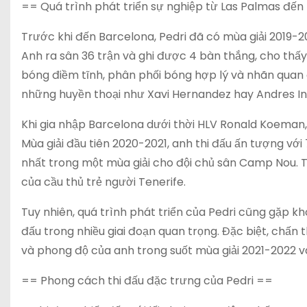
== Quá trình phát triển sự nghiệp từ Las Palmas đế
Trước khi đến Barcelona, Pedri đã có mùa giải 2019-20
Anh ra sân 36 trận và ghi được 4 bàn thắng, cho thấy
bóng điềm tĩnh, phân phối bóng hợp lý và nhãn quan c
những huyền thoại như Xavi Hernandez hay Andres In
Khi gia nhập Barcelona dưới thời HLV Ronald Koeman, 
Mùa giải đầu tiên 2020-2021, anh thi đấu ấn tượng với
nhất trong một mùa giải cho đội chủ sân Camp Nou. T
của cầu thủ trẻ người Tenerife.
Tuy nhiên, quá trình phát triển của Pedri cũng gặp kh
đấu trong nhiều giai đoạn quan trọng. Đặc biệt, chấ
và phong độ của anh trong suốt mùa giải 2021-2022 v
== Phong cách thi đấu đặc trưng của Pedri ==