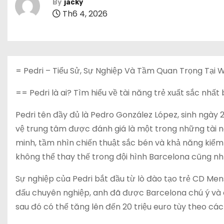
By
jacky
Th6 4, 2026
= Pedri – Tiểu Sử, Sự Nghiệp Và Tầm Quan Trọng Tại 
== Pedri là ai? Tìm hiểu về tài năng trẻ xuất sắc nh
Pedri tên đầy đủ là Pedro González López, sinh ngày 2
vệ trung tâm được đánh giá là một trong những tài năn
minh, tầm nhìn chiến thuật sắc bén và khả năng kiểm
không thể thay thế trong đội hình Barcelona cũng n
Sự nghiệp của Pedri bắt đầu từ lò đào tạo trẻ CD Mens
đấu chuyên nghiệp, anh đã được Barcelona chú ý và c
sau đó có thể tăng lên đến 20 triệu euro tùy theo các