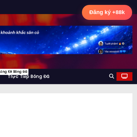
Đăng ký +88k
hống Kê Bóng Đá
Trực Tiếp Bóng Đá