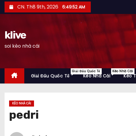
S
CN. Th8 9th, 2026
6:49:53 AM
k
i
p
klive
t
soi kèo nhà cái
o
c
o
n
Giải Đấu Quốc Tế
Kèo Nhà Cái
Giải Đấu Quốc Tế
Kèo Nhà Cái
Kèo T
t
e
n
KÈO NHÀ CÁI
t
pedri