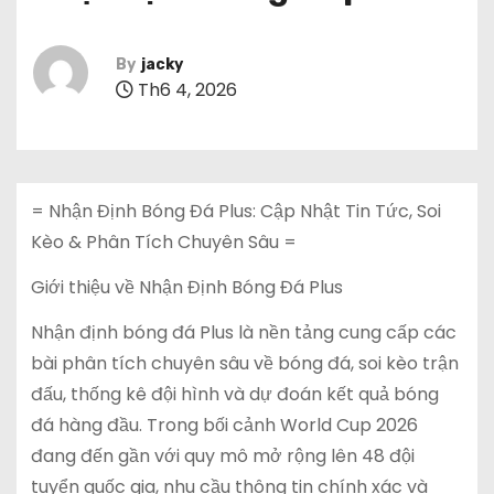
By
jacky
Th6 4, 2026
= Nhận Định Bóng Đá Plus: Cập Nhật Tin Tức, Soi
Kèo & Phân Tích Chuyên Sâu =
Giới thiệu về Nhận Định Bóng Đá Plus
Nhận định bóng đá Plus là nền tảng cung cấp các
bài phân tích chuyên sâu về bóng đá, soi kèo trận
đấu, thống kê đội hình và dự đoán kết quả bóng
đá hàng đầu. Trong bối cảnh World Cup 2026
đang đến gần với quy mô mở rộng lên 48 đội
tuyển quốc gia, nhu cầu thông tin chính xác và