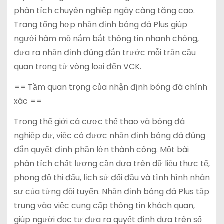
phân tích chuyên nghiệp ngày càng tăng cao.
Trang tổng hợp nhận định bóng đá Plus giúp
người hâm mộ nắm bắt thông tin nhanh chóng,
đưa ra nhận định đúng đắn trước mỗi trận cầu
quan trọng từ vòng loại đến VCK.
== Tầm quan trọng của nhận định bóng đá chính
xác ==
Trong thế giới cá cược thể thao và bóng đá
nghiệp dư, việc có được nhận định bóng đá đúng
đắn quyết định phần lớn thành công. Một bài
phân tích chất lượng cần dựa trên dữ liệu thực tế,
phong độ thi đấu, lịch sử đối đầu và tình hình nhân
sự của từng đội tuyển. Nhận định bóng đá Plus tập
trung vào việc cung cấp thông tin khách quan,
giúp người đọc tự đưa ra quyết định dựa trên số