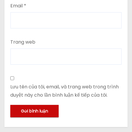
Email
*
Trang web
Lưu tên của tôi, email, và trang web trong trình
duyệt này cho lần bình luận kế tiếp của tôi.