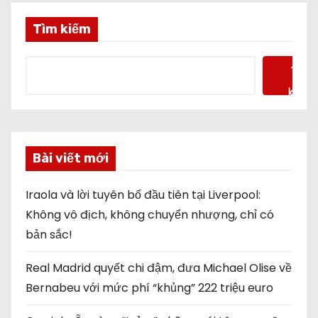
Tìm kiếm
Tìm
kiếm
Bài viết mới
Iraola và lời tuyên bố đầu tiên tại Liverpool:
Không vô địch, không chuyển nhượng, chỉ có
bản sắc!
Real Madrid quyết chi đậm, đưa Michael Olise về
Bernabeu với mức phí “khủng” 222 triệu euro