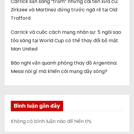
Carrick sẵn sàng “trảm” những cái tên xưa cũ:
Zirkzee và Martinez đứng trước ngã rẽ tại Old
Trafford
Carrick và cuộc cách mạng nhân sự: 5 ngôi sao
tỏa sáng tại World Cup có thể thay đổi bộ mặt
Man United
Bão nghi vấn quanh phòng thay đồ Argentina:
Messi nói gì mà khiến cõi mạng dậy sóng?
Bình luận gần đây
Không có bình luận nào để hiển thị.