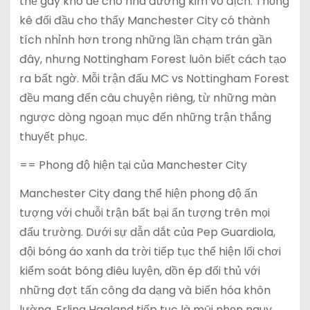
thể gây khó dễ cho nhà đương kim vô địch. Thống
kê đối đầu cho thấy Manchester City có thành
tích nhỉnh hơn trong những lần chạm trán gần
đây, nhưng Nottingham Forest luôn biết cách tạo
ra bất ngờ. Mỗi trận đấu MC vs Nottingham Forest
đều mang đến câu chuyện riêng, từ những màn
ngược dòng ngoạn mục đến những trận thắng
thuyết phục.
== Phong độ hiện tại của Manchester City
Manchester City đang thể hiện phong độ ấn
tượng với chuỗi trận bất bại ấn tượng trên mọi
đấu trường. Dưới sự dẫn dắt của Pep Guardiola,
đội bóng áo xanh da trời tiếp tục thể hiện lối chơi
kiểm soát bóng điêu luyện, dồn ép đối thủ với
những đợt tấn công đa dạng và biến hóa khôn
lường. Erling Haaland tiếp tục là mũi nhọn nguy