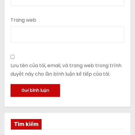
Trang web
Lưu tên của tôi, email, và trang web trong trình
duyệt này cho lần bình luận kế tiếp của tôi.
Tìm kiếm