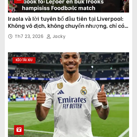
Iraola và lời tuyên bố đầu tiên tại Liverpool:
Không vô địch, không chuyển nhượng, chỉ có
bản sắc!
Th7 23, 2026
Jacky
KÈO TÀI XỈU