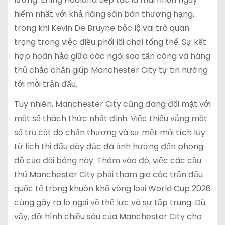
hiểm nhất với khả năng săn bàn thượng hạng,
trong khi Kevin De Bruyne bộc lộ vai trò quan
trọng trong việc điều phối lối chơi tổng thể. Sự kết
hợp hoàn hảo giữa các ngôi sao tấn công và hàng
thủ chắc chắn giúp Manchester City tự tin hướng
tới mỗi trận đấu.
Tuy nhiên, Manchester City cũng đang đối mặt với
một số thách thức nhất định. Việc thiếu vắng một
số trụ cột do chấn thương và sự mệt mỏi tích lũy
từ lịch thi đấu dày đặc đã ảnh hưởng đến phong
độ của đội bóng này. Thêm vào đó, việc các cầu
thủ Manchester City phải tham gia các trận đấu
quốc tế trong khuôn khổ vòng loại World Cup 2026
cũng gây ra lo ngại về thể lực và sự tập trung. Dù
vậy, đội hình chiều sâu của Manchester City cho