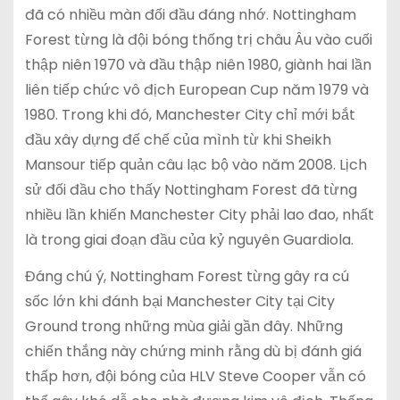
đã có nhiều màn đối đầu đáng nhớ. Nottingham
Forest từng là đội bóng thống trị châu Âu vào cuối
thập niên 1970 và đầu thập niên 1980, giành hai lần
liên tiếp chức vô địch European Cup năm 1979 và
1980. Trong khi đó, Manchester City chỉ mới bắt
đầu xây dựng đế chế của mình từ khi Sheikh
Mansour tiếp quản câu lạc bộ vào năm 2008. Lịch
sử đối đầu cho thấy Nottingham Forest đã từng
nhiều lần khiến Manchester City phải lao đao, nhất
là trong giai đoạn đầu của kỷ nguyên Guardiola.
Đáng chú ý, Nottingham Forest từng gây ra cú
sốc lớn khi đánh bại Manchester City tại City
Ground trong những mùa giải gần đây. Những
chiến thắng này chứng minh rằng dù bị đánh giá
thấp hơn, đội bóng của HLV Steve Cooper vẫn có