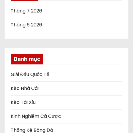
Tháng 7 2026
Tháng 6 2026
Danh mục
Giải Đấu Quốc Tế
Kèo Nhà Cái
Kèo Tài Xỉu
Kinh Nghiệm Cá Cược
Thống Kê Bóng Đá