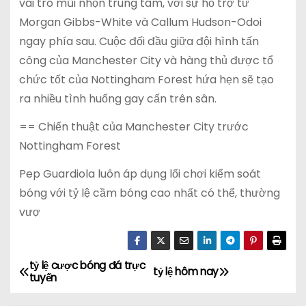
vai trò mũi nhọn trung tâm, với sự hỗ trợ từ
Morgan Gibbs-White và Callum Hudson-Odoi
ngay phía sau. Cuộc đối đầu giữa đội hình tấn
công của Manchester City và hàng thủ được tổ
chức tốt của Nottingham Forest hứa hẹn sẽ tạo
ra nhiều tình huống gay cấn trên sân.
== Chiến thuật của Manchester City trước
Nottingham Forest
Pep Guardiola luôn áp dụng lối chơi kiểm soát
bóng với tỷ lệ cầm bóng cao nhất có thể, thường
vượ
tỷ lệ cược bóng đá trực
Đ
tỷ lệ hôm nay
tuyến
i