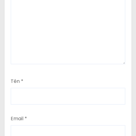
Tên
*
Email
*