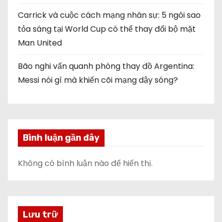
Carrick và cuộc cách mạng nhân sự: 5 ngôi sao
tỏa sáng tại World Cup có thể thay đổi bộ mặt
Man United
Bão nghi vấn quanh phòng thay đồ Argentina:
Messi nói gì mà khiến cõi mạng dậy sóng?
Bình luận gần đây
Không có bình luận nào để hiển thị.
Lưu trữ