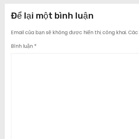
i
Để lại một bình luận
ế
t
Email của bạn sẽ không được hiển thị công khai.
Các
Bình luận
*