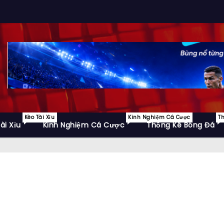
Kèo Tài Xỉu
Kinh Nghiệm Cá Cược
T
ài Xỉu
Kinh Nghiệm Cá Cược
Thống Kê Bóng Đá