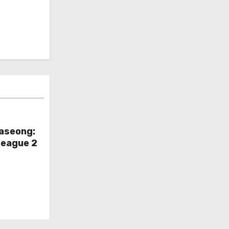
waseong:
 League 2