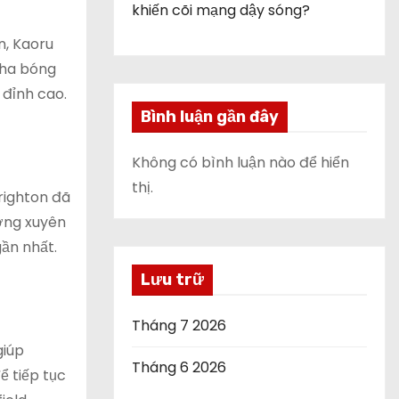
khiến cõi mạng dậy sóng?
n, Kaoru
pha bóng
 đỉnh cao.
Bình luận gần đây
Không có bình luận nào để hiển
thị.
Brighton đã
ường xuyên
gần nhất.
Lưu trữ
Tháng 7 2026
giúp
Tháng 6 2026
ể tiếp tục