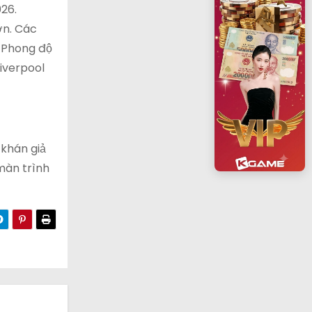
26.
ớn. Các
. Phong độ
Liverpool
 khán giả
màn trình