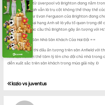
Nhiều cầu thủ từ Liverpool và Brighton đang nằm tro
Mohamed Salah vẫn là trụ cột không thể thay thế của 
cầu thủ trẻ như Evan Ferguson của Brighton đang cho
thi đấu tại Ngoại hạng Anh sẽ là yếu tố quan trọng để 
là cơ hội để các cầu thủ Brighton gây ấn tượng với HL
== Phong Độ Sân Nhà Sân Khách Của Hai Đội ==
Liverpool luôn thi đấu ấn tượng trên sân Anfield với t
nhà tạo nên lợi thế tâm lý lớn cho đội chủ nhà trong
diễn xuất sắc trên sân khách trong mùa giải này. Đ
lazio vs juventus
Đ
i