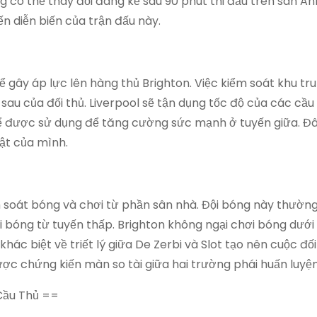
 có thể thay đổi đáng kể sau 90 phút thi đấu trên sân Anf
n diễn biến của trận đấu này.
ể gây áp lực lên hàng thủ Brighton. Việc kiểm soát khu tru
 sau của đối thủ. Liverpool sẽ tận dụng tốc độ của các cầu
ể được sử dụng để tăng cường sức mạnh ở tuyến giữa. Đâ
ật của mình.
ểm soát bóng và chơi từ phần sân nhà. Đội bóng này thườn
ai bóng từ tuyến thấp. Brighton không ngại chơi bóng dưới
hác biệt về triết lý giữa De Zerbi và Slot tạo nên cuộc đố
 chứng kiến màn so tài giữa hai trường phái huấn luyện
Cầu Thủ ==