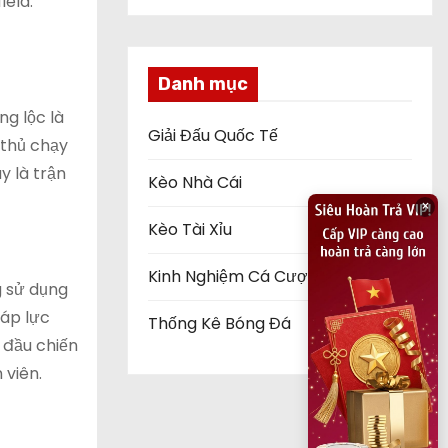
ield.
Danh mục
ng lộc là
Giải Đấu Quốc Tế
 thủ chạy
y là trận
Kèo Nhà Cái
×
Kèo Tài Xỉu
Kinh Nghiệm Cá Cược
g sử dụng
 áp lực
Thống Kê Bóng Đá
i đầu chiến
 viên.