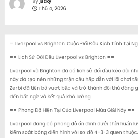
By
jacky
Th6 4, 2026
= Liverpool vs Brighton: Cuộc Đối Đầu Kịch Tính Tại
== Lịch Sử Đối Đầu Liverpool vs Brighton ==
Liverpool và Brighton đã có lịch sử đối đầu kéo dài nh
này đã tạo nên những trận cầu hấp dẫn với lối chơi t
Zerbi đã tiến bộ vượt bậc và trở thành đối thủ đáng
đến bất ngờ và kết quả khó lường.
== Phong Độ Hiện Tại Của Liverpool Mùa Giải Này ==
Liverpool đang có phong độ ổn định dưới thời huấn luy
kiểm soát bóng điển hình với sơ đồ 4-3-3 quen thuộc.