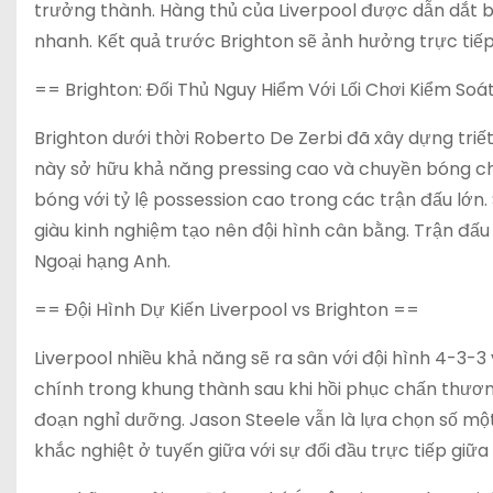
trưởng thành. Hàng thủ của Liverpool được dẫn dắt bởi
nhanh. Kết quả trước Brighton sẽ ảnh hưởng trực tiế
== Brighton: Đối Thủ Nguy Hiểm Với Lối Chơi Kiểm So
Brighton dưới thời Roberto De Zerbi đã xây dựng triế
này sở hữu khả năng pressing cao và chuyền bóng ch
bóng với tỷ lệ possession cao trong các trận đấu lớn.
giàu kinh nghiệm tạo nên đội hình cân bằng. Trận đấu 
Ngoại hạng Anh.
== Đội Hình Dự Kiến Liverpool vs Brighton ==
Liverpool nhiều khả năng sẽ ra sân với đội hình 4-3-
chính trong khung thành sau khi hồi phục chấn thương.
đoạn nghỉ dưỡng. Jason Steele vẫn là lựa chọn số mộ
khắc nghiệt ở tuyến giữa với sự đối đầu trực tiếp giữa