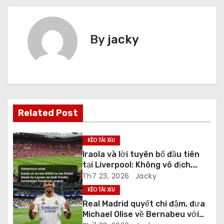
i
ề
By
jacky
u
h
ư
Related Post
ớ
n
KÈO TÀI XỈU
Iraola và lời tuyên bố đầu tiên
g
tại Liverpool: Không vô địch,
không chuyển nhượng, chỉ có
Th7 23, 2026
Jacky
b
bản sắc!
KÈO TÀI XỈU
à
Real Madrid quyết chi đậm, đưa
Michael Olise về Bernabeu với
i