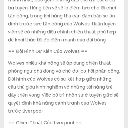
ba tuyến. Hàng tiền vệ sẽ là điểm tựa cho lối chơi
tấn công, trong khi hàng thủ cần đảm bảo sự ổn
định trước sức tấn công của Wolves. Huấn luyện
viên sẽ có những điều chỉnh chiến thuật phù hợp
để khai thác tối đa điểm mạnh của đội bóng.
== Đội Hình Dự Kiến Của Wolves ==
Wolves nhiều khả năng sẽ áp dụng chiến thuật
phòng ngự chủ động và chờ đợi cơ hội phản công.
Đội hình của Wolves có sự kết hợp giữa những
cầu thủ giàu kinh nghiệm và những tài năng trẻ
đầy triển vọng. Việc bố trí nhân sự ở tuyến giữa sẽ
quyết định khả năng cạnh tranh của Wolves
trước Liverpool.
== Chiến Thuật Của Liverpool ==