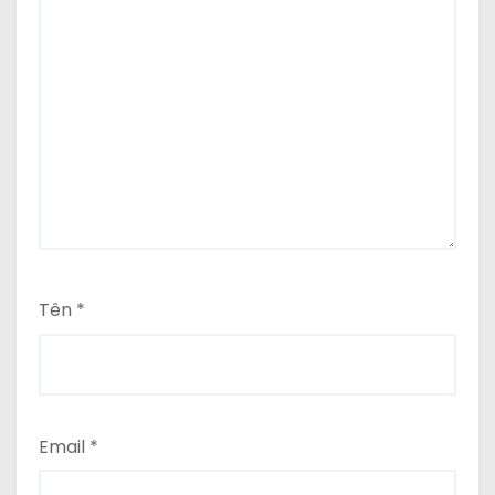
Tên
*
Email
*