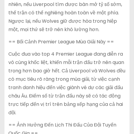
nhiên, nếu Liverpool tìm được bàn mở tỷ số sớm,
thế trận có thể nghiêng hoàn toàn về một phía.
Ngược lại, nếu Wolves giữ được hòa trong hiệp
một, mọi thứ sẽ trở nên khó lường hơn.
== Bối Cảnh Premier League Mùa Giải Này ==
Cuộc đua vào top 4 Premier League đang diễn ra
vô cùng khốc liệt, khiến mỗi trận đấu trở nên quan
trọng hơn bao giờ hết. Cả Liverpool và Wolves đều
có mục tiêu rõ ràng trong mùa giải, từ việc cạnh
tranh danh hiệu đến việc giành vé dự các giải đấu
châu Âu. Điểm số từ trận đấu này sẽ có tác động
trực tiếp đến vị trí trên bảng xếp hạng của cả hai
đội.
== Ảnh Hưởng Đến Lịch Thi Đấu Của Đội Tuyển
Quốc Gia ==