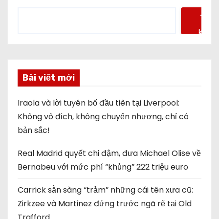
Tìm
kiếm
Bài viết mới
Iraola và lời tuyên bố đầu tiên tại Liverpool:
Không vô địch, không chuyển nhượng, chỉ có
bản sắc!
Real Madrid quyết chi đậm, đưa Michael Olise về
Bernabeu với mức phí “khủng” 222 triệu euro
Carrick sẵn sàng “trảm” những cái tên xưa cũ:
Zirkzee và Martinez đứng trước ngã rẽ tại Old
Trafford