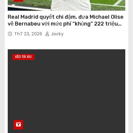
Real Madrid quyết chi đậm, đưa Michael Olise
về Bernabeu với mức phí “khủng” 222 triệu
euro
Th7 23, 2026
Jacky
KÈO TÀI XỈU