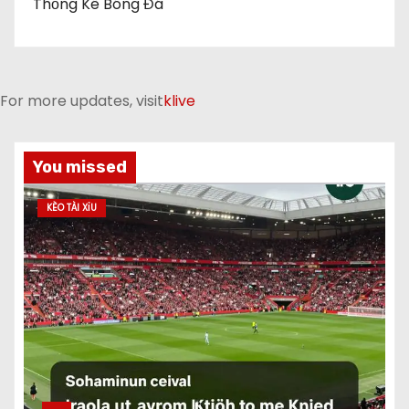
Thống Kê Bóng Đá
For more updates, visit
klive
You missed
KÈO TÀI XỈU