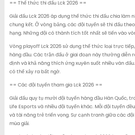
== Thể thức thi đấu Lck 2026 ==
Giải đấu Lck 2026 áp dụng thể thức thi đấu chia làm n
chung kết. Ở vòng bảng, các đội tuyển sẽ thi đấu the
hạng. Những đội có thành tích tốt nhất sẽ tiến vào vòn
Vòng playoff Lck 2026 sử dụng thể thức loại trực tiếp
hàng đầu. Các trận đấu ở giai đoạn này thường diễn ra
định và khả năng thích ứng xuyên suốt nhiều ván đấu. 
có thể xảy ra bất ngờ.
== Các đội tuyển tham gia Lck 2026 ==
Giải đấu quy tụ mười đội tuyển hàng đầu Hàn Quốc, tr
Life Esports và nhiều đội tuyển khác. Mỗi đội tuyển đ
và tài năng trẻ triển vọng. Sự cạnh tranh giữa các đội
mùa giải.