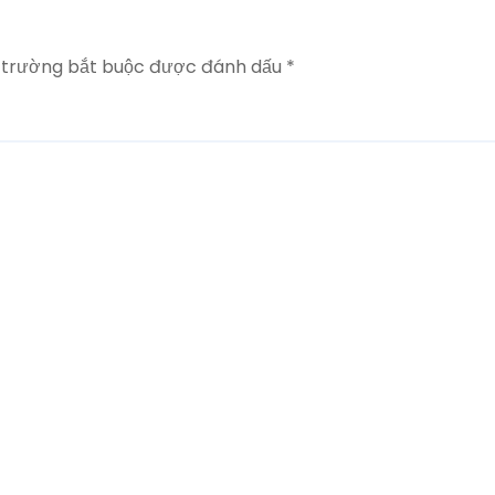
 trường bắt buộc được đánh dấu
*