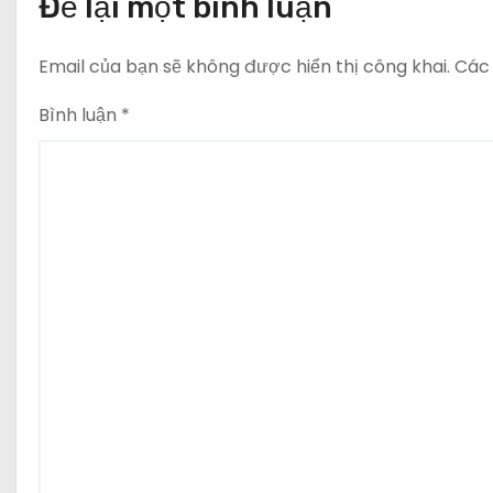
Để lại một bình luận
ế
t
Email của bạn sẽ không được hiển thị công khai.
Các
Bình luận
*