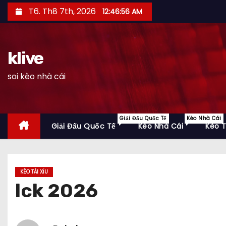
S
T6. Th8 7th, 2026
12:46:57 AM
k
i
p
klive
t
soi kèo nhà cái
o
c
o
n
Giải Đấu Quốc Tế
Kèo Nhà Cái
Giải Đấu Quốc Tế
Kèo Nhà Cái
Kèo T
t
e
n
KÈO TÀI XỈU
t
lck 2026