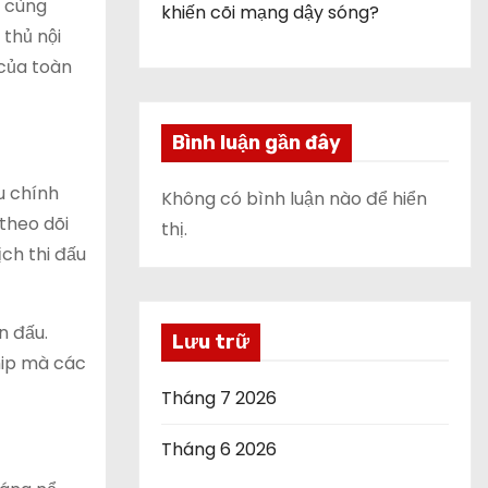
i cùng
khiến cõi mạng dậy sóng?
thủ nội
 của toàn
Bình luận gần đây
u chính
Không có bình luận nào để hiển
theo dõi
thị.
ịch thi đấu
n đấu.
Lưu trữ
hip mà các
Tháng 7 2026
Tháng 6 2026