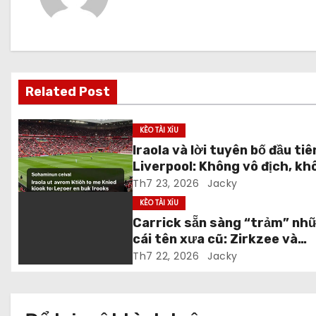
h
ư
ớ
Related Post
n
KÈO TÀI XỈU
g
Iraola và lời tuyên bố đầu tiê
Liverpool: Không vô địch, kh
b
chuyển nhượng, chỉ có bản s
Th7 23, 2026
Jacky
à
KÈO TÀI XỈU
Carrick sẵn sàng “trảm” nh
i
cái tên xưa cũ: Zirkzee và
Martinez đứng trước ngã rẽ 
Th7 22, 2026
Jacky
v
Old Trafford
i