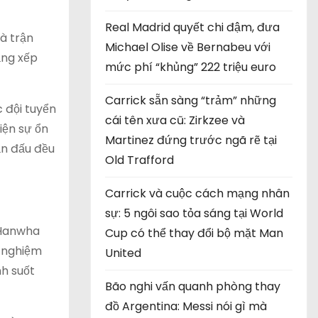
Real Madrid quyết chi đậm, đưa
à trận
Michael Olise về Bernabeu với
ảng xếp
mức phí “khủng” 222 triệu euro
Carrick sẵn sàng “trảm” những
c đội tuyển
cái tên xưa cũ: Zirkzee và
iện sự ổn
Martinez đứng trước ngã rẽ tại
ận đấu đều
Old Trafford
Carrick và cuộc cách mạng nhân
sự: 5 ngôi sao tỏa sáng tại World
, Hanwha
Cup có thể thay đổi bộ mặt Man
h nghiệm
United
nh suốt
Bão nghi vấn quanh phòng thay
đồ Argentina: Messi nói gì mà