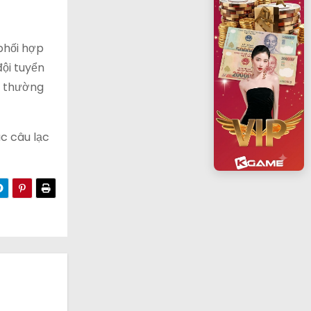
 phối hợp
ội tuyển
ng thường
c câu lạc