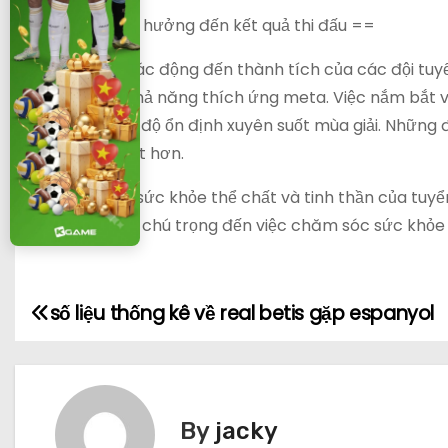
== Yếu tố ảnh hưởng đến kết quả thi đấu ==
Nhiều yếu tố tác động đến thành tích của các đội tuyể
đồng đội và khả năng thích ứng meta. Việc nắm bắt v
duy trì phong độ ổn định xuyên suốt mùa giải. Những đ
đạt kết quả tốt hơn.
Bên cạnh đó, sức khỏe thể chất và tinh thần của tuyể
bộ ngày càng chú trọng đến việc chăm sóc sức khỏe t
số liệu thống kê về real betis gặp espanyol
Đ
i
ề
By
jacky
u