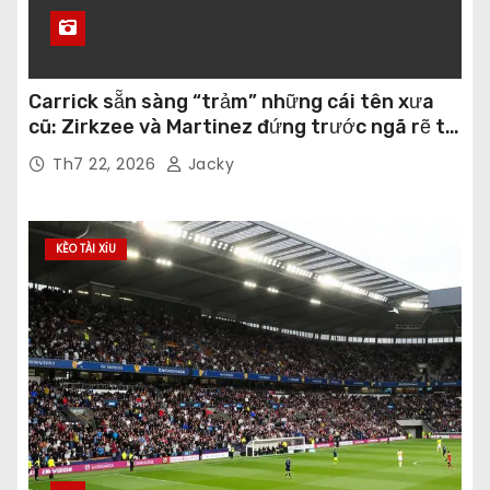
Carrick sẵn sàng “trảm” những cái tên xưa
cũ: Zirkzee và Martinez đứng trước ngã rẽ tại
Old Trafford
Th7 22, 2026
Jacky
KÈO TÀI XỈU