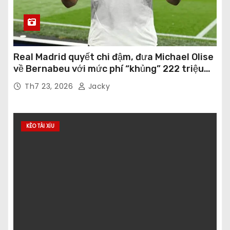
Real Madrid quyết chi đậm, đưa Michael Olise
về Bernabeu với mức phí “khủng” 222 triệu
euro
Th7 23, 2026
Jacky
KÈO TÀI XỈU