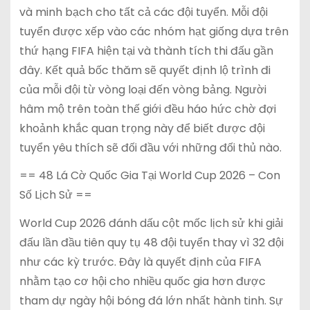
và minh bạch cho tất cả các đội tuyển. Mỗi đội
tuyển được xếp vào các nhóm hạt giống dựa trên
thứ hạng FIFA hiện tại và thành tích thi đấu gần
đây. Kết quả bốc thăm sẽ quyết định lộ trình đi
của mỗi đội từ vòng loại đến vòng bảng. Người
hâm mộ trên toàn thế giới đều háo hức chờ đợi
khoảnh khắc quan trọng này để biết được đội
tuyển yêu thích sẽ đối đầu với những đối thủ nào.
== 48 Lá Cờ Quốc Gia Tại World Cup 2026 – Con
Số Lịch Sử ==
World Cup 2026 đánh dấu cột mốc lịch sử khi giải
đấu lần đầu tiên quy tụ 48 đội tuyển thay vì 32 đội
như các kỳ trước. Đây là quyết định của FIFA
nhằm tạo cơ hội cho nhiều quốc gia hơn được
tham dự ngày hội bóng đá lớn nhất hành tinh. Sự