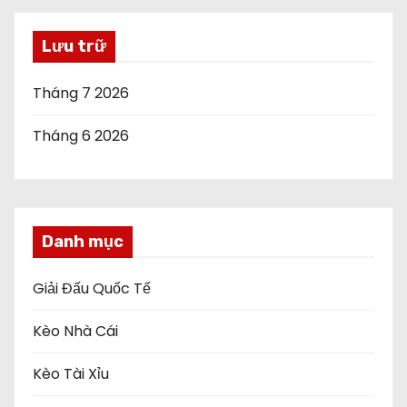
Lưu trữ
Tháng 7 2026
Tháng 6 2026
Danh mục
Giải Đấu Quốc Tế
Kèo Nhà Cái
Kèo Tài Xỉu