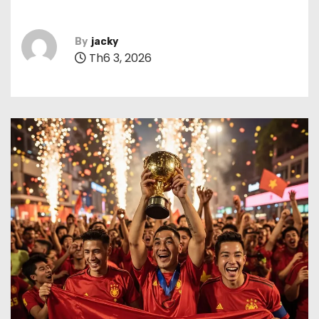
By
jacky
Th6 3, 2026