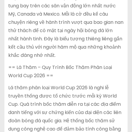
tung bay trên các sân vận động lớn nhất nước
Mỹ, Canada và Mexico. Mỗi lá cờ đều kể câu
chuyện riêng về hành trình vượt qua bao gian nan
thử thách để có mặt tại ngày hội bóng đá lớn
nhất hành tinh. Đây là biểu tượng thiêng liêng gắn
kết cầu thủ với người hâm mộ qua những khoảnh
khắc đáng nhớ nhất.
== Lá Thăm – Quy Trình Bốc Thăm Phân Loại
World Cup 2026 ==
Lá thăm phân loại World Cup 2026 là nghi lễ
truyền thống được tổ chức trước mỗi kỳ World
Cup. Quá trình bốc thăm diễn ra tại các địa điểm
danh tiếng với sự chứng kiến của đại diện các liên
đoàn bóng đá quốc gia. Hệ thống bốc thăm sử
dụng công nghệ cao để đảm bảo tính công bằng