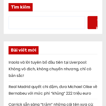
Tìm kiếm
Tìm
kiếm
Bài viết mới
Iraola và lời tuyên bố đầu tiên tại Liverpool:
Không vô địch, không chuyển nhượng, chỉ có
bản sắc!
Real Madrid quyết chi đậm, đưa Michael Olise về
Bernabeu với mức phí “khủng” 222 triệu euro
Carrick sẵn sàng “trảm” những cái tên xưa cũ: