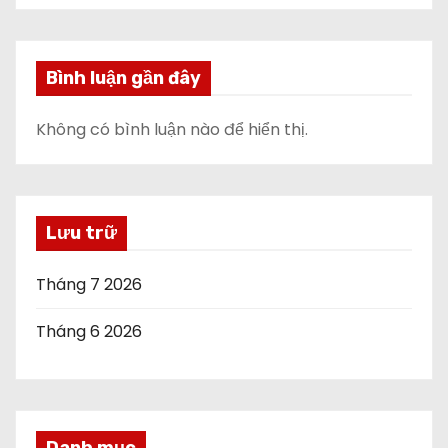
Bình luận gần đây
Không có bình luận nào để hiển thị.
Lưu trữ
Tháng 7 2026
Tháng 6 2026