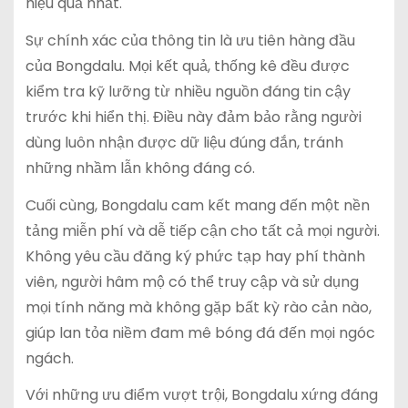
hiệu quả nhất.
Sự chính xác của thông tin là ưu tiên hàng đầu
của Bongdalu. Mọi kết quả, thống kê đều được
kiểm tra kỹ lưỡng từ nhiều nguồn đáng tin cậy
trước khi hiển thị. Điều này đảm bảo rằng người
dùng luôn nhận được dữ liệu đúng đắn, tránh
những nhầm lẫn không đáng có.
Cuối cùng, Bongdalu cam kết mang đến một nền
tảng miễn phí và dễ tiếp cận cho tất cả mọi người.
Không yêu cầu đăng ký phức tạp hay phí thành
viên, người hâm mộ có thể truy cập và sử dụng
mọi tính năng mà không gặp bất kỳ rào cản nào,
giúp lan tỏa niềm đam mê bóng đá đến mọi ngóc
ngách.
Với những ưu điểm vượt trội, Bongdalu xứng đáng