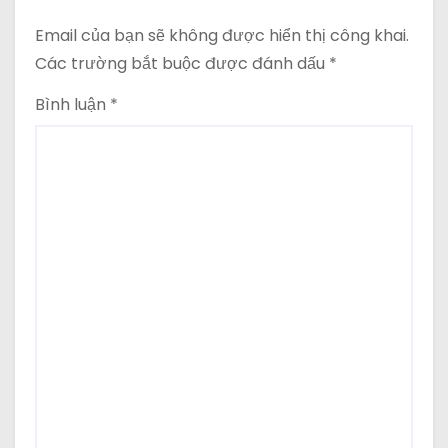
Email của bạn sẽ không được hiển thị công khai.
Các trường bắt buộc được đánh dấu
*
Bình luận
*