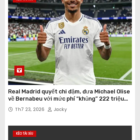
Real Madrid quyết chi đậm, đưa Michael Olise
về Bernabeu với mức phí “khủng” 222 triệu
euro
Th7 23, 2026
Jacky
KÈO TÀI XỈU