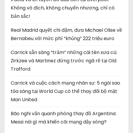
Không vô địch, không chuyển nhượng, chỉ có
bản sắc!
Real Madrid quyết chi đậm, đưa Michael Olise về
Bernabeu với mức phí “khủng” 222 triệu euro
Carrick sẵn sàng “trảm” những cái tên xưa cũ:
Zirkzee và Martinez đứng trước ngã rẽ tại Old
Trafford
Carrick và cuộc cách mạng nhân sự: 5 ngôi sao
tỏa sáng tại World Cup có thể thay đổi bộ mặt
Man United
Bão nghi vấn quanh phòng thay đồ Argentina:
Messi nói gì mà khiến cõi mạng dậy sóng?