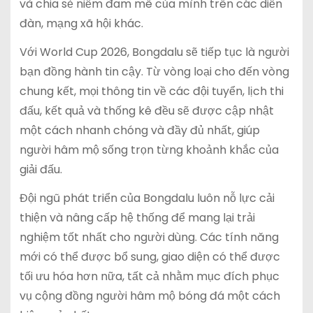
và chia sẻ niềm đam mê của mình trên các diễn
đàn, mạng xã hội khác.
Với World Cup 2026, Bongdalu sẽ tiếp tục là người
bạn đồng hành tin cậy. Từ vòng loại cho đến vòng
chung kết, mọi thông tin về các đội tuyển, lịch thi
đấu, kết quả và thống kê đều sẽ được cập nhật
một cách nhanh chóng và đầy đủ nhất, giúp
người hâm mộ sống trọn từng khoảnh khắc của
giải đấu.
Đội ngũ phát triển của Bongdalu luôn nỗ lực cải
thiện và nâng cấp hệ thống để mang lại trải
nghiệm tốt nhất cho người dùng. Các tính năng
mới có thể được bổ sung, giao diện có thể được
tối ưu hóa hơn nữa, tất cả nhằm mục đích phục
vụ cộng đồng người hâm mộ bóng đá một cách