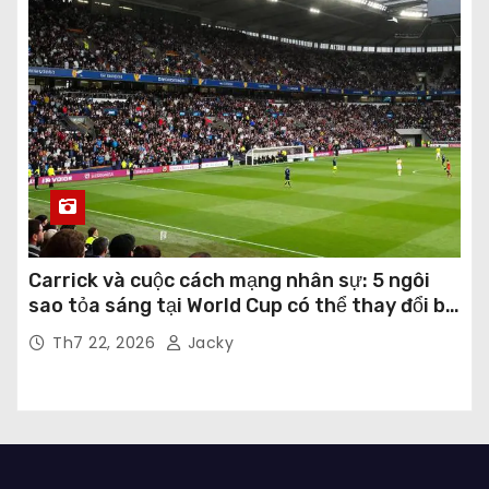
Carrick và cuộc cách mạng nhân sự: 5 ngôi
sao tỏa sáng tại World Cup có thể thay đổi bộ
mặt Man United
Th7 22, 2026
Jacky