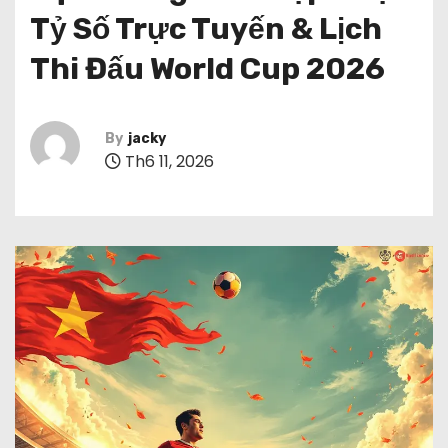
Tỷ Số Trực Tuyến & Lịch
Thi Đấu World Cup 2026
By
jacky
Th6 11, 2026