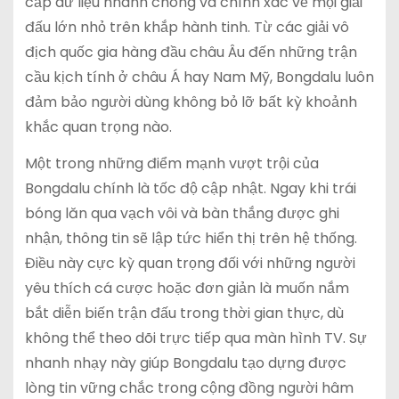
cấp dữ liệu nhanh chóng và chính xác về mọi giải
đấu lớn nhỏ trên khắp hành tinh. Từ các giải vô
địch quốc gia hàng đầu châu Âu đến những trận
cầu kịch tính ở châu Á hay Nam Mỹ, Bongdalu luôn
đảm bảo người dùng không bỏ lỡ bất kỳ khoảnh
khắc quan trọng nào.
Một trong những điểm mạnh vượt trội của
Bongdalu chính là tốc độ cập nhật. Ngay khi trái
bóng lăn qua vạch vôi và bàn thắng được ghi
nhận, thông tin sẽ lập tức hiển thị trên hệ thống.
Điều này cực kỳ quan trọng đối với những người
yêu thích cá cược hoặc đơn giản là muốn nắm
bắt diễn biến trận đấu trong thời gian thực, dù
không thể theo dõi trực tiếp qua màn hình TV. Sự
nhanh nhạy này giúp Bongdalu tạo dựng được
lòng tin vững chắc trong cộng đồng người hâm