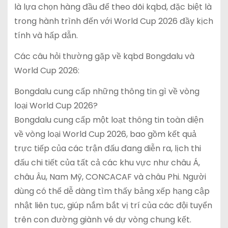
là lựa chọn hàng đầu để theo dõi kqbd, đặc biệt là
trong hành trình đến với World Cup 2026 đầy kịch
tính và hấp dẫn.
Các câu hỏi thường gặp về kqbd Bongdalu và
World Cup 2026:
Bongdalu cung cấp những thông tin gì về vòng
loại World Cup 2026?
Bongdalu cung cấp một loạt thông tin toàn diện
về vòng loại World Cup 2026, bao gồm kết quả
trực tiếp của các trận đấu đang diễn ra, lịch thi
đấu chi tiết của tất cả các khu vực như châu Á,
châu Âu, Nam Mỹ, CONCACAF và châu Phi. Người
dùng có thể dễ dàng tìm thấy bảng xếp hạng cập
nhật liên tục, giúp nắm bắt vị trí của các đội tuyển
trên con đường giành vé dự vòng chung kết.