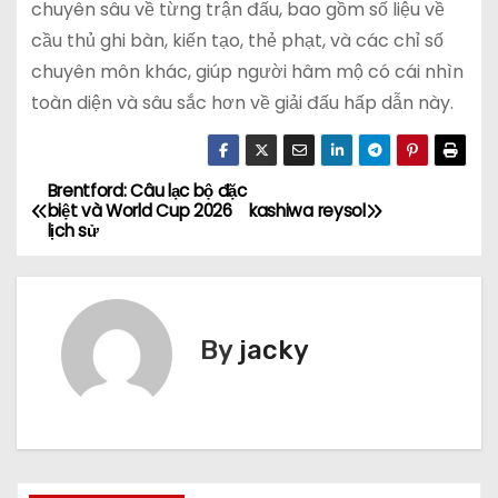
chuyên sâu về từng trận đấu, bao gồm số liệu về
cầu thủ ghi bàn, kiến tạo, thẻ phạt, và các chỉ số
chuyên môn khác, giúp người hâm mộ có cái nhìn
toàn diện và sâu sắc hơn về giải đấu hấp dẫn này.
Brentford: Câu lạc bộ đặc
Đ
biệt và World Cup 2026
kashiwa reysol
lịch sử
i
ề
u
By
jacky
h
ư
ớ