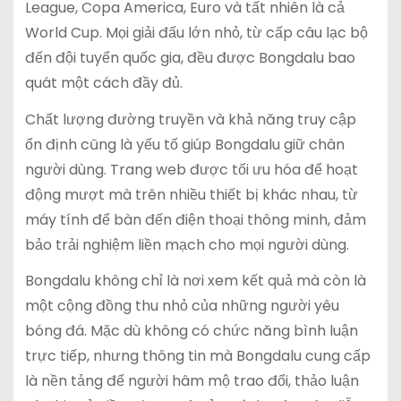
League, Copa America, Euro và tất nhiên là cả
World Cup. Mọi giải đấu lớn nhỏ, từ cấp câu lạc bộ
đến đội tuyển quốc gia, đều được Bongdalu bao
quát một cách đầy đủ.
Chất lượng đường truyền và khả năng truy cập
ổn định cũng là yếu tố giúp Bongdalu giữ chân
người dùng. Trang web được tối ưu hóa để hoạt
động mượt mà trên nhiều thiết bị khác nhau, từ
máy tính để bàn đến điện thoại thông minh, đảm
bảo trải nghiệm liền mạch cho mọi người dùng.
Bongdalu không chỉ là nơi xem kết quả mà còn là
một cộng đồng thu nhỏ của những người yêu
bóng đá. Mặc dù không có chức năng bình luận
trực tiếp, nhưng thông tin mà Bongdalu cung cấp
là nền tảng để người hâm mộ trao đổi, thảo luận