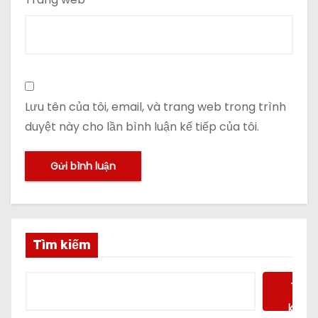
Lưu tên của tôi, email, và trang web trong trình
duyệt này cho lần bình luận kế tiếp của tôi.
Tìm kiếm
Tìm
kiếm