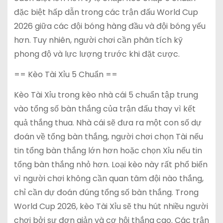
đặc biệt hấp dẫn trong các trận đấu World Cup
2026 giữa các đội bóng hàng đầu và đội bóng yếu
hơn. Tuy nhiên, người chơi cần phân tích kỹ
phong độ và lực lượng trước khi đặt cược.
== Kèo Tài Xỉu 5 Chuẩn ==
Kèo Tài Xỉu trong kèo nhà cái 5 chuẩn tập trung
vào tổng số bàn thắng của trận đấu thay vì kết
quả thắng thua. Nhà cái sẽ đưa ra một con số dự
đoán về tổng bàn thắng, người chơi chọn Tài nếu
tin tổng bàn thắng lớn hơn hoặc chọn Xỉu nếu tin
tổng bàn thắng nhỏ hơn. Loại kèo này rất phổ biến
vì người chơi không cần quan tâm đội nào thắng,
chỉ cần dự đoán đúng tổng số bàn thắng. Trong
World Cup 2026, kèo Tài Xỉu sẽ thu hút nhiều người
chơi bởi sự đơn giản và cơ hội thắng cao. Các trận