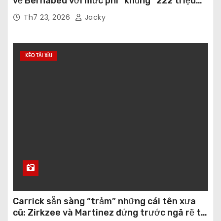
về Bernabeu với mức phí “khủng” 222 triệu
euro
Th7 23, 2026
Jacky
KÈO TÀI XỈU
Carrick sẵn sàng “trảm” những cái tên xưa
cũ: Zirkzee và Martinez đứng trước ngã rẽ tại