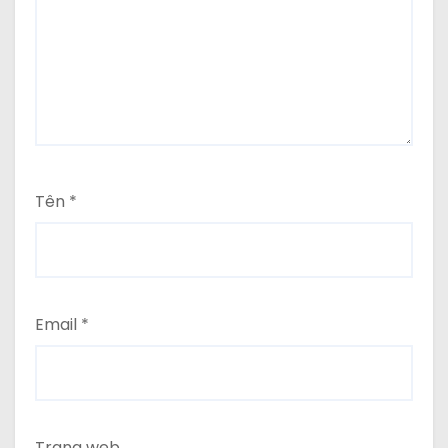
Tên
*
Email
*
Trang web