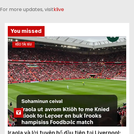
For more updates, visit
klive
You missed
KÈO TÀI XỈU
Iraola và lời tuyên bố đầu tiên tại Liverpool: