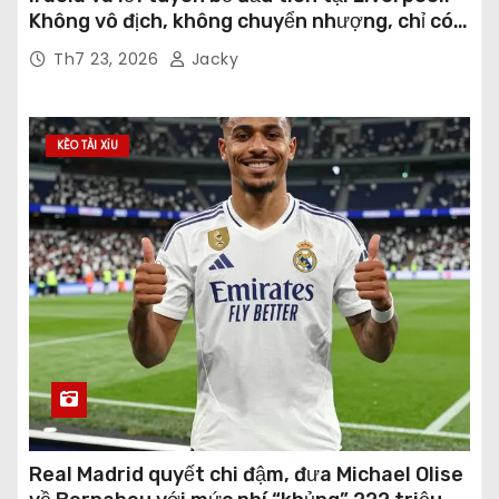
Không vô địch, không chuyển nhượng, chỉ có
bản sắc!
Th7 23, 2026
Jacky
KÈO TÀI XỈU
Real Madrid quyết chi đậm, đưa Michael Olise