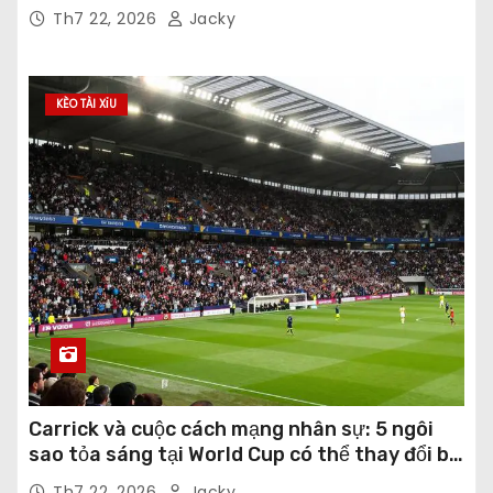
Old Trafford
Th7 22, 2026
Jacky
KÈO TÀI XỈU
Carrick và cuộc cách mạng nhân sự: 5 ngôi
sao tỏa sáng tại World Cup có thể thay đổi bộ
mặt Man United
Th7 22, 2026
Jacky