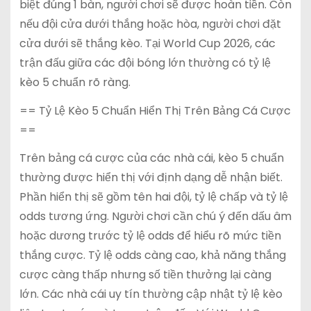
biệt đúng 1 bàn, người chơi sẽ được hoàn tiền. Còn
nếu đội cửa dưới thắng hoặc hòa, người chơi đặt
cửa dưới sẽ thắng kèo. Tại World Cup 2026, các
trận đấu giữa các đội bóng lớn thường có tỷ lệ
kèo 5 chuẩn rõ ràng.
== Tỷ Lệ Kèo 5 Chuẩn Hiển Thị Trên Bảng Cá Cược
==
Trên bảng cá cược của các nhà cái, kèo 5 chuẩn
thường được hiển thị với định dạng dễ nhận biết.
Phần hiển thị sẽ gồm tên hai đội, tỷ lệ chấp và tỷ lệ
odds tương ứng. Người chơi cần chú ý đến dấu âm
hoặc dương trước tỷ lệ odds để hiểu rõ mức tiền
thắng cược. Tỷ lệ odds càng cao, khả năng thắng
cược càng thấp nhưng số tiền thưởng lại càng
lớn. Các nhà cái uy tín thường cập nhật tỷ lệ kèo