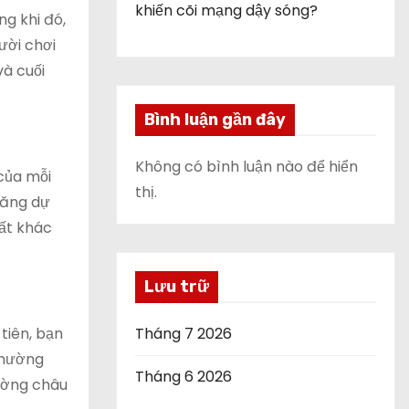
khiến cõi mạng dậy sóng?
g khi đó,
ười chơi
và cuối
Bình luận gần đây
Không có bình luận nào để hiển
của mỗi
thị.
năng dự
hất khác
Lưu trữ
tiên, bạn
Tháng 7 2026
thường
Tháng 6 2026
rường châu