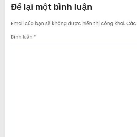
Để lại một bình luận
ế
t
Email của bạn sẽ không được hiển thị công khai.
Các
Bình luận
*