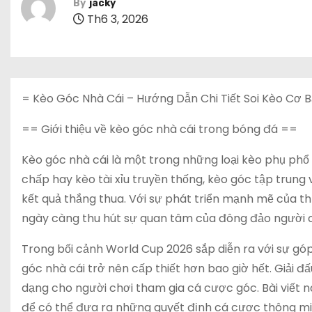
By
jacky
Th6 3, 2026
= Kèo Góc Nhà Cái – Hướng Dẫn Chi Tiết Soi Kèo Cơ
== Giới thiệu về kèo góc nhà cái trong bóng đá ==
Kèo góc nhà cái là một trong những loại kèo phụ phổ 
chấp hay kèo tài xỉu truyền thống, kèo góc tập trung
kết quả thắng thua. Với sự phát triển mạnh mẽ của t
ngày càng thu hút sự quan tâm của đông đảo người ch
Trong bối cảnh World Cup 2026 sắp diễn ra với sự góp
góc nhà cái trở nên cấp thiết hơn bao giờ hết. Giải đ
dạng cho người chơi tham gia cá cược góc. Bài viết 
để có thể đưa ra những quyết định cá cược thông mi