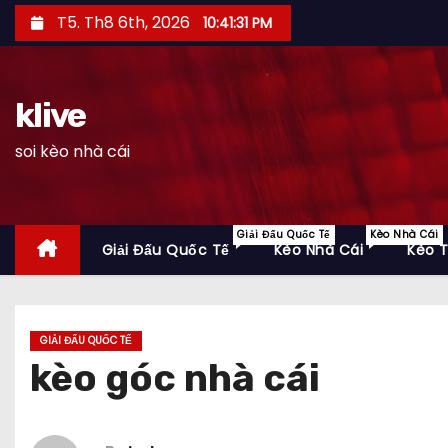
S
T5. Th8 6th, 2026
10:41:32 PM
k
i
p
klive
t
soi kèo nhà cái
o
c
o
n
Giải Đấu Quốc Tế
Kèo Nhà Cái
Giải Đấu Quốc Tế
Kèo Nhà Cái
Kèo T
t
e
n
GIẢI ĐẤU QUỐC TẾ
t
kèo góc nhà cái