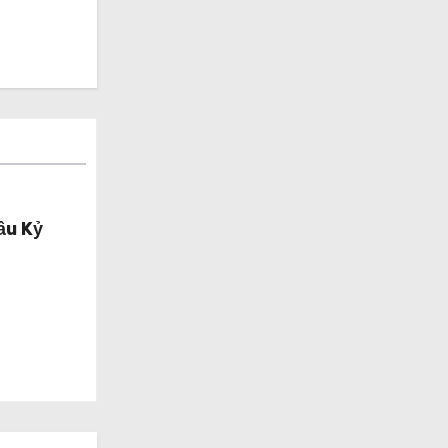
ầu Kỷ