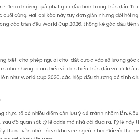
sẽ được hưởng quả phạt góc đầu tiên trong trận đấu. Tron
cuối cùng. Hai loại kèo này tuy đơn giản nhưng đòi hỏi ng
 trong các trận đấu World Cup 2026, thống kê góc đầu tiên 
êng biệt, cho phép người chơi đặt cược vào số lượng góc 
ơn cho những ai am hiểu về diễn biến trận đấu và có khả 
u lớn như World Cup 2026, các hiệp đấu thường có tính c
=
 thực tế có nhiều điểm cần lưu ý để tránh nhầm lẫn. Đầu 
sau đó quan sát tỷ lệ odds mà nhà cái đưa ra. Tỷ lệ này 
ùy thuộc vào nhà cái và khu vực người chơi. Đối với thị t