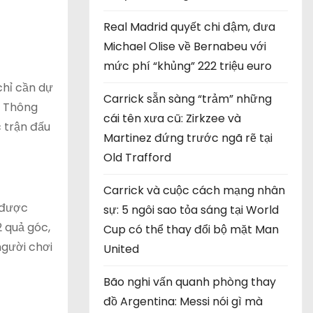
Real Madrid quyết chi đậm, đưa
Michael Olise về Bernabeu với
mức phí “khủng” 222 triệu euro
chỉ cần dự
Carrick sẵn sàng “trảm” những
. Thông
cái tên xưa cũ: Zirkzee và
c trận đấu
Martinez đứng trước ngã rẽ tại
Old Trafford
Carrick và cuộc cách mạng nhân
 được
sự: 5 ngôi sao tỏa sáng tại World
2 quả góc,
Cup có thể thay đổi bộ mặt Man
người chơi
United
Bão nghi vấn quanh phòng thay
đồ Argentina: Messi nói gì mà