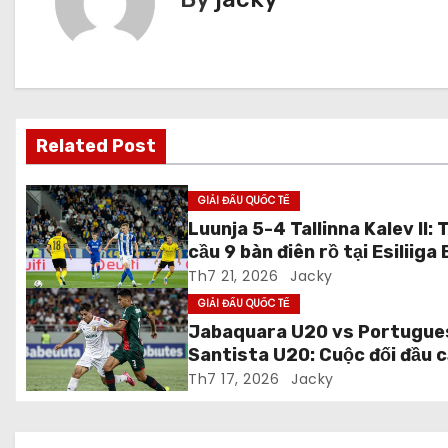
u
h
ư
ớ
Related Post
n
GIẢI ĐẤU QUỐC TẾ
g
Luunja 5-4 Tallinna Kalev II: 
cầu 9 bàn điên rồ tại Esiliiga 
b
Th7 21, 2026
Jacky
à
GIẢI ĐẤU QUỐC TẾ
Jabaquara U20 vs Portugue
i
Santista U20: Cuộc đối đầu 
thẳng tại vòng 7 Paulista U2
Th7 17, 2026
Jacky
v
i