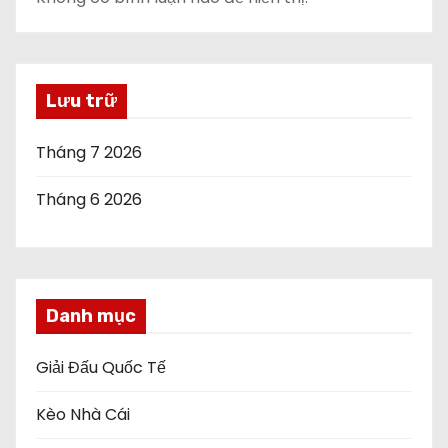
Lưu trữ
Tháng 7 2026
Tháng 6 2026
Danh mục
Giải Đấu Quốc Tế
Kèo Nhà Cái