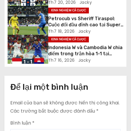
22/07
Th7 20, 2026
Jacky
b
KINH NGHIỆM CÁ CƯỢC
à
Petrocub vs Sheriff Tiraspol:
Cuộc đối đầu đỉnh cao tại Super
i
Liga Moldova
Th7 18, 2026
Jacky
v
KINH NGHIỆM CÁ CƯỢC
Indonesia W và Cambodia W chia
i
điểm trong trận hòa 1-1 tại
ASEAN Championship nữ 2026
Th7 16, 2026
Jacky
ế
t
Để lại một bình luận
Email của bạn sẽ không được hiển thị công khai.
Các trường bắt buộc được đánh dấu
*
Bình luận
*