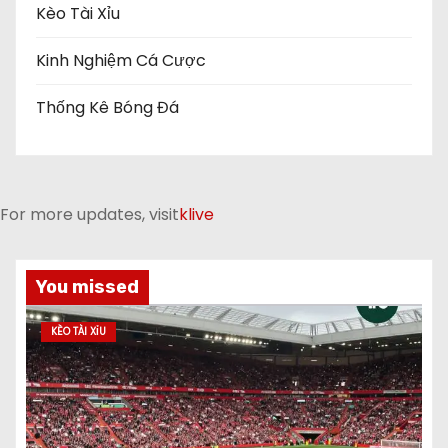
Kèo Tài Xỉu
Kinh Nghiệm Cá Cược
Thống Kê Bóng Đá
For more updates, visit
klive
You missed
KÈO TÀI XỈU