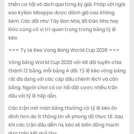
thiện cơ hội vô địch qua từng kỳ giải. Pháp với ngôi
sao Kylian Mbappe được đánh giá cao không
kém. Các đội như Tây Ban Nha, Bồ Đào Nha hay
Đức cũng có vị trí quan trọng trong bảng tỷ lệ
kèo.
=== Ty Le Keo Vong Bang World Cup 2026 ===
Vòng bảng World Cup 2026 với 48 đội tuyển chia
thành 12 bảng, mỗi bảng 4 đội. Tỷ lệ kèo vòng bảng
rất đa dạng với các cặp đấu chênh lệch và cân
bằng. Người chơi có cơ hội đặt cược nhiều trận
đấu với tỷ lệ hấp dẫn.
Các trận mở màn bảng thường có tỷ lệ kèo ổn
định hơn do ít thông tin về phong độ thực tế. Sau
khi các trận đấu diễn ra, kèo sẽ biến động mạnh
dựa trên kết quả thự