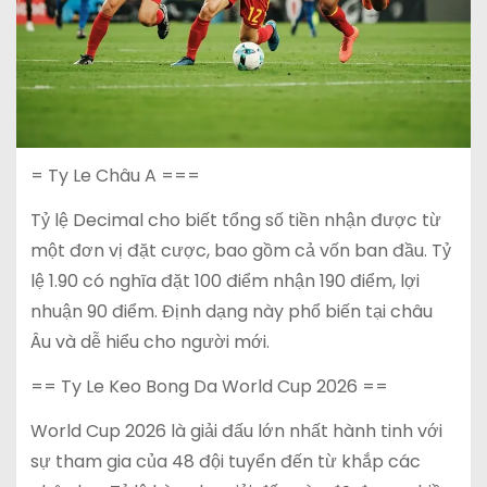
= Ty Le Châu A ===
Tỷ lệ Decimal cho biết tổng số tiền nhận được từ
một đơn vị đặt cược, bao gồm cả vốn ban đầu. Tỷ
lệ 1.90 có nghĩa đặt 100 điểm nhận 190 điểm, lợi
nhuận 90 điểm. Định dạng này phổ biến tại châu
Âu và dễ hiểu cho người mới.
== Ty Le Keo Bong Da World Cup 2026 ==
World Cup 2026 là giải đấu lớn nhất hành tinh với
sự tham gia của 48 đội tuyển đến từ khắp các