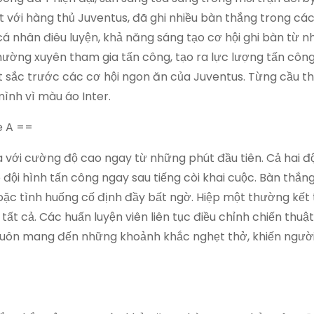
t với hàng thủ Juventus, đã ghi nhiều bàn thắng trong các
 cá nhân điêu luyện, khả năng sáng tạo cơ hội ghi bàn từ n
thường xuyên tham gia tấn công, tạo ra lực lượng tấn côn
t sắc trước các cơ hội ngon ăn của Juventus. Từng cầu th
mình vì màu áo Inter.
e A ==
 ra với cường độ cao ngay từ những phút đầu tiên. Cả hai đ
đội hình tấn công ngay sau tiếng còi khai cuộc. Bàn thắn
c tình huống cố định đầy bất ngờ. Hiệp một thường kết t
tất cả. Các huấn luyện viên liên tục điều chỉnh chiến thuật
 luôn mang đến những khoảnh khắc nghẹt thở, khiến ngườ