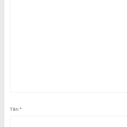
Tên
*