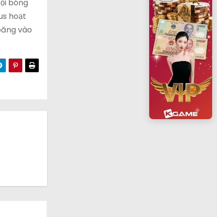
Đội bóng
us hoạt
 băng vào