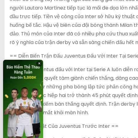
người Lautaro Martinez tiếp tục là mối đe dọa lớn nhấ
đầu trực tiếp. Tiền vệ công của Inter sở hữu kỹ thuật
huống bế tắc. Hậu vệ biên của đội bóng thành Milan 
đảo. Thủ môn của Inter đã có nhiều pha cứu thua xuấ
rõ ý nghĩa của trận derby và sẵn sàng chiến đấu hết 
== Diễn Biến Trận Đấu Juventus Đấu Với Inter Tại Seri
×
Trận đấu Juventus đấu với Inter tại Serie A luôn diễn
nhập cuộc với quyết tâm giành chiến thắng, dâng cao 
thường đến từ những pha bóng lập tức phản công hoặ
số sít sao, buộc hiệp hai trở thành 45 phút quyết định 
người để tìm kiếm bàn thắng quyết định. Trận derby
không thể rời mắt khỏi màn hình.
== Chiến Thuật Của Juventus Trước Inter ==