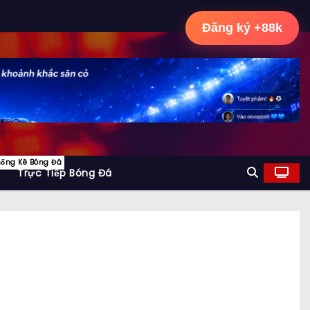
Đăng ký +88k
hống Kê Bóng Đá
Trực Tiếp Bóng Đá