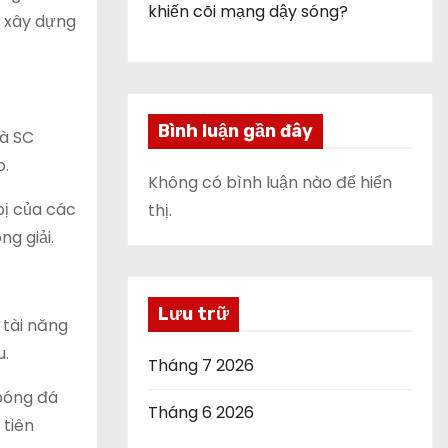
khiến cõi mạng dậy sóng?
à xây dựng
Bình luận gần đây
và SC
o.
Không có bình luận nào để hiển
bị của các
thị.
g giải.
Lưu trữ
 tài năng
u.
Tháng 7 2026
 bóng đá
Tháng 6 2026
 tiên