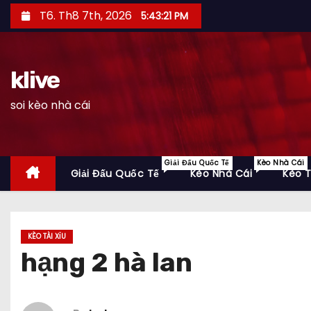
S
T6. Th8 7th, 2026
5:43:22 PM
k
i
p
klive
t
soi kèo nhà cái
o
c
o
n
Giải Đấu Quốc Tế
Kèo Nhà Cái
Giải Đấu Quốc Tế
Kèo Nhà Cái
Kèo T
t
e
n
KÈO TÀI XỈU
t
hạng 2 hà lan