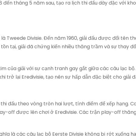
8 đến tháng 5 năm sau, tạo ra lịch thi đấu dày đặc với kh
u là Tweede Divisie. Đến năm 1960, giải đấu được đổi tên t
tồn tại, giải đã chứng kiến nhiều thăng trầm và sự thay đổ
 của giải với sự cạnh tranh gay gắt giữa các câu lạc bộ. 
i trở lại Eredivisie, tạo nên sự hấp dẫn đặc biệt cho giải đ
ộ thi đấu theo vòng tròn hai lượt, tính điểm để xếp hạng. C
ay-off được lên chơi ở Eredivisie. Các trận play-off thăn
ghĩa là các câu lạc bộ Eerste Divisie không bị rớt xuống h