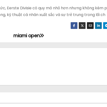
Đức, Eerste Divisie có quy mô nhỏ hơn nhưng không kém 
ng, kỹ thuật cá nhân xuất sắc và sự trẻ trung trong lối ch
miami open