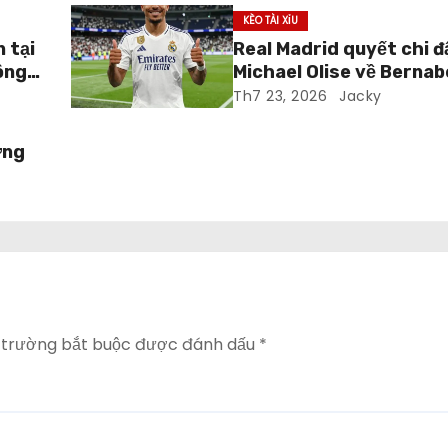
KÈO TÀI XỈU
n tại
Real Madrid quyết chi 
ông
Michael Olise về Bernab
ắc!
mức phí “khủng” 222 tr
Th7 23, 2026
Jacky
ững
tại
 trường bắt buộc được đánh dấu
*