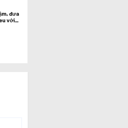
đậm, đưa
eu với
iệu euro