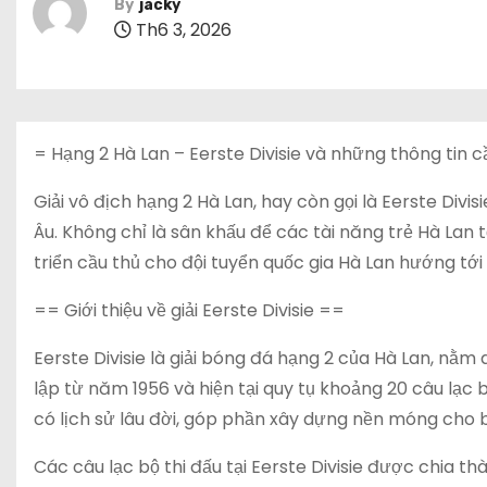
By
jacky
Th6 3, 2026
= Hạng 2 Hà Lan – Eerste Divisie và những thông tin 
Giải vô địch hạng 2 Hà Lan, hay còn gọi là Eerste Divi
Âu. Không chỉ là sân khấu để các tài năng trẻ Hà Lan 
triển cầu thủ cho đội tuyển quốc gia Hà Lan hướng tớ
== Giới thiệu về giải Eerste Divisie ==
Eerste Divisie là giải bóng đá hạng 2 của Hà Lan, nằm 
lập từ năm 1956 và hiện tại quy tụ khoảng 20 câu lạc b
có lịch sử lâu đời, góp phần xây dựng nền móng cho 
Các câu lạc bộ thi đấu tại Eerste Divisie được chia t