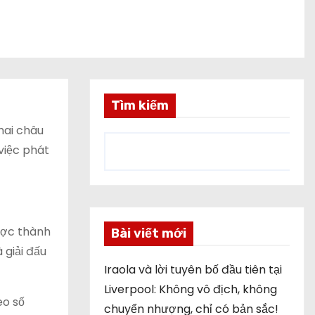
Tìm kiếm
 hai châu
 việc phát
được thành
Bài viết mới
 giải đấu
Iraola và lời tuyên bố đầu tiên tại
Liverpool: Không vô địch, không
eo số
chuyển nhượng, chỉ có bản sắc!