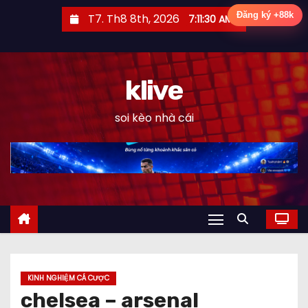
S
Đăng ký +88k
T7. Th8 8th, 2026
7:11:31 AM
k
i
p
klive
t
o
soi kèo nhà cái
c
o
n
t
e
n
t
KINH NGHIỆM CÁ CƯỢC
chelsea – arsenal