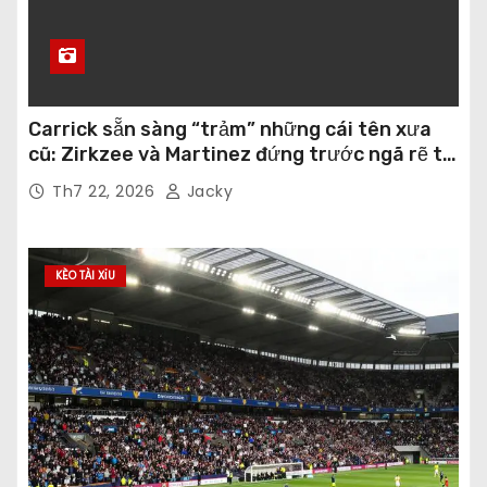
Carrick sẵn sàng “trảm” những cái tên xưa
cũ: Zirkzee và Martinez đứng trước ngã rẽ tại
Old Trafford
Th7 22, 2026
Jacky
KÈO TÀI XỈU