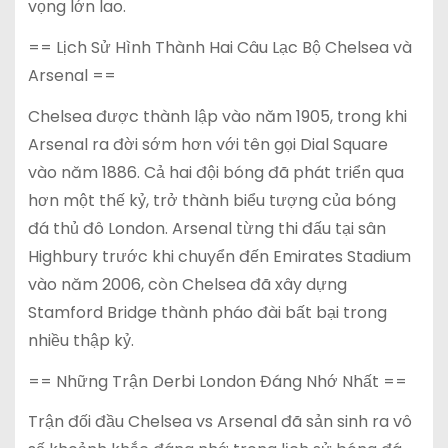
vọng lớn lao.
== Lịch Sử Hình Thành Hai Câu Lạc Bộ Chelsea và
Arsenal ==
Chelsea được thành lập vào năm 1905, trong khi
Arsenal ra đời sớm hơn với tên gọi Dial Square
vào năm 1886. Cả hai đội bóng đã phát triển qua
hơn một thế kỷ, trở thành biểu tượng của bóng
đá thủ đô London. Arsenal từng thi đấu tại sân
Highbury trước khi chuyển đến Emirates Stadium
vào năm 2006, còn Chelsea đã xây dựng
Stamford Bridge thành pháo đài bất bại trong
nhiều thập kỷ.
== Những Trận Derbi London Đáng Nhớ Nhất ==
Trận đối đầu Chelsea vs Arsenal đã sản sinh ra vô