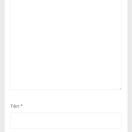
Tên
*