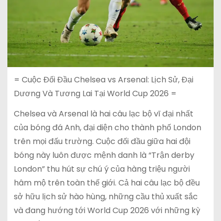
= Cuộc Đối Đầu Chelsea vs Arsenal: Lịch Sử, Đại
Dương Và Tương Lai Tại World Cup 2026 =
Chelsea và Arsenal là hai câu lạc bộ vĩ đại nhất
của bóng đá Anh, đại diện cho thành phố London
trên mọi đấu trường. Cuộc đối đầu giữa hai đội
bóng này luôn được mệnh danh là “Trận derby
London” thu hút sự chú ý của hàng triệu người
hâm mộ trên toàn thế giới. Cả hai câu lạc bộ đều
sở hữu lịch sử hào hùng, những cầu thủ xuất sắc
và đang hướng tới World Cup 2026 với những kỳ