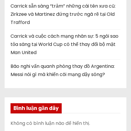
Carrick sẵn sàng “trảm” những cái tên xưa cũ:
Zirkzee và Martinez đứng trước ngã rẽ tại Old
Trafford
Carrick và cuộc cách mạng nhân sự: 5 ngôi sao
tỏa sáng tại World Cup có thể thay đổi bộ mặt
Man United
Bão nghi vấn quanh phòng thay đồ Argentina:
Messi nói gì mà khiến cõi mạng dậy sóng?
Bình luận gần đây
Không có bình luận nào để hiển thị.