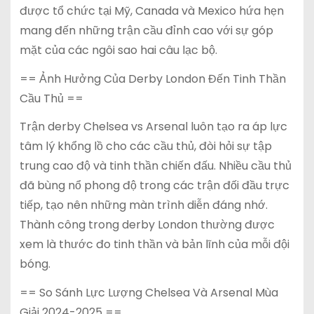
được tổ chức tại Mỹ, Canada và Mexico hứa hẹn
mang đến những trận cầu đỉnh cao với sự góp
mặt của các ngôi sao hai câu lạc bộ.
== Ảnh Hưởng Của Derby London Đến Tinh Thần
Cầu Thủ ==
Trận derby Chelsea vs Arsenal luôn tạo ra áp lực
tâm lý khổng lồ cho các cầu thủ, đòi hỏi sự tập
trung cao độ và tinh thần chiến đấu. Nhiều cầu thủ
đã bùng nổ phong độ trong các trận đối đầu trực
tiếp, tạo nên những màn trình diễn đáng nhớ.
Thành công trong derby London thường được
xem là thước đo tinh thần và bản lĩnh của mỗi đội
bóng.
== So Sánh Lực Lượng Chelsea Và Arsenal Mùa
Giải 2024-2025 ==