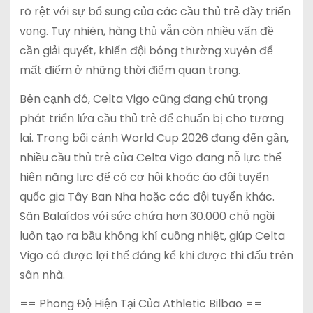
rõ rệt với sự bổ sung của các cầu thủ trẻ đầy triển
vọng. Tuy nhiên, hàng thủ vẫn còn nhiều vấn đề
cần giải quyết, khiến đội bóng thường xuyên để
mất điểm ở những thời điểm quan trọng.
Bên cạnh đó, Celta Vigo cũng đang chú trọng
phát triển lứa cầu thủ trẻ để chuẩn bị cho tương
lai. Trong bối cảnh World Cup 2026 đang đến gần,
nhiều cầu thủ trẻ của Celta Vigo đang nỗ lực thể
hiện năng lực để có cơ hội khoác áo đội tuyển
quốc gia Tây Ban Nha hoặc các đội tuyển khác.
Sân Balaídos với sức chứa hơn 30.000 chỗ ngồi
luôn tạo ra bầu không khí cuồng nhiệt, giúp Celta
Vigo có được lợi thế đáng kể khi được thi đấu trên
sân nhà.
== Phong Độ Hiện Tại Của Athletic Bilbao ==