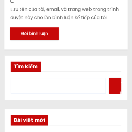
Lưu tên của tôi, email, và trang web trong trình
duyệt này cho lần bình luận kế tiếp của tôi.
Tìm kiếm
Tìm
kiếm
Bài viết mới