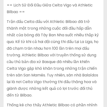
== Lịch Sử Đối Đầu Giữa Celta Vigo và Athletic
Bilbao ==
Trận đấu Celta đấu với Athletic Bilbao đã trở
thành một trong những cuộc đối đầu hấp dẫn
nhất của bóng đá Tây Ban Nha suốt nhiều thập kỷ
qua. Kể từ khi cả hai đội cùng thi đấu tại La Liga, họ
đã chạm trán nhau hơn 100 lần trên mọi đấu
trường. Athletic Bilbao với truyền thống sử dụng
cầu thủ bản địa xứ Basque đã nhiều lần khiến
Celta Vigo gặp khó khăn trong những trận chiến
trên sân San Mamés. Tuy nhiên, sân nhà Balaídos
lại là nơi Celta Vigo thường thi đấu thăng hoa và
giành được những kết quả có lợi trước đối thủ
đến từ Bilbao.
Thống kê cho thấy Athletic Bilbao có phần nhỉnh