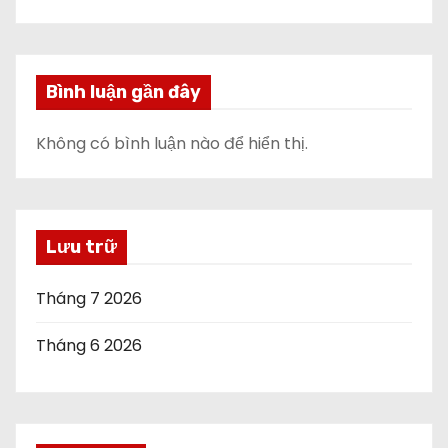
Bình luận gần đây
Không có bình luận nào để hiển thị.
Lưu trữ
Tháng 7 2026
Tháng 6 2026