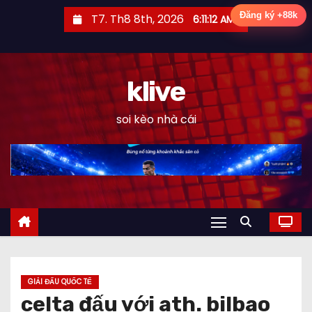
S
Đăng ký +88k
T7. Th8 8th, 2026
6:11:13 AM
k
i
p
klive
t
o
soi kèo nhà cái
c
o
n
t
e
n
t
GIẢI ĐẤU QUỐC TẾ
celta đấu với ath. bilbao