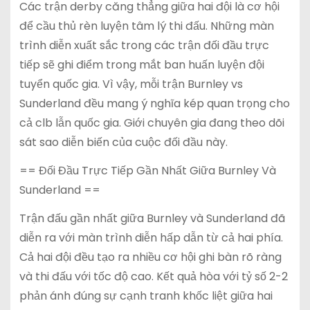
Các trận derby căng thẳng giữa hai đội là cơ hội
để cầu thủ rèn luyện tâm lý thi đấu. Những màn
trình diễn xuất sắc trong các trận đối đầu trực
tiếp sẽ ghi điểm trong mắt ban huấn luyện đội
tuyển quốc gia. Vì vậy, mỗi trận Burnley vs
Sunderland đều mang ý nghĩa kép quan trọng cho
cả clb lẫn quốc gia. Giới chuyên gia đang theo dõi
sát sao diễn biến của cuộc đối đầu này.
== Đối Đầu Trực Tiếp Gần Nhất Giữa Burnley Và
Sunderland ==
Trận đấu gần nhất giữa Burnley và Sunderland đã
diễn ra với màn trình diễn hấp dẫn từ cả hai phía.
Cả hai đội đều tạo ra nhiều cơ hội ghi bàn rõ ràng
và thi đấu với tốc độ cao. Kết quả hòa với tỷ số 2-2
phản ánh đúng sự cạnh tranh khốc liệt giữa hai