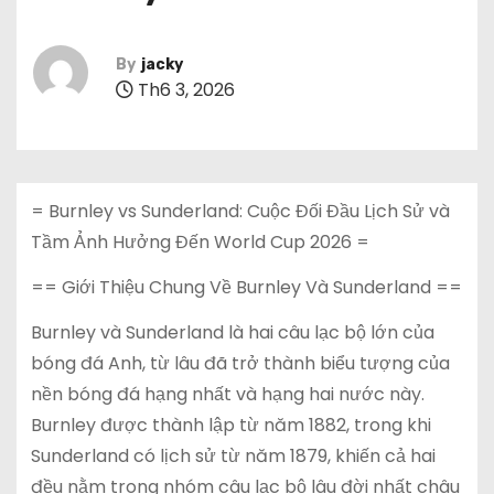
By
jacky
Th6 3, 2026
= Burnley vs Sunderland: Cuộc Đối Đầu Lịch Sử và
Tầm Ảnh Hưởng Đến World Cup 2026 =
== Giới Thiệu Chung Về Burnley Và Sunderland ==
Burnley và Sunderland là hai câu lạc bộ lớn của
bóng đá Anh, từ lâu đã trở thành biểu tượng của
nền bóng đá hạng nhất và hạng hai nước này.
Burnley được thành lập từ năm 1882, trong khi
Sunderland có lịch sử từ năm 1879, khiến cả hai
đều nằm trong nhóm câu lạc bộ lâu đời nhất châu