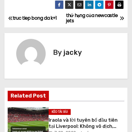
thứ hạng của newcastle
Đ
truc tiep bong da k+1
jets
i
ề
By
jacky
u
h
ư
ớ
Related Post
n
KÈO TÀI XỈU
g
Iraola và lời tuyên bố đầu tiên
tại Liverpool: Không vô địch,
b