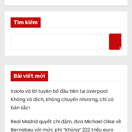
Tìm kiếm
Tìm
kiếm
Bài viết mới
Iraola và lời tuyên bố đầu tiên tại Liverpool:
Không vô địch, không chuyển nhượng, chỉ có
bản sắc!
Real Madrid quyết chi đậm, đưa Michael Olise về
Bernabeu với mức phí “khủng” 222 triệu euro