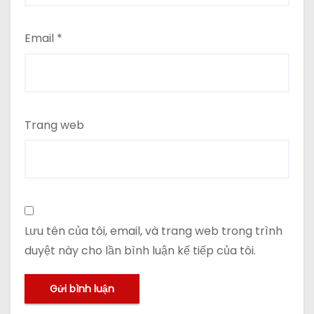
Email
*
Trang web
Lưu tên của tôi, email, và trang web trong trình
duyệt này cho lần bình luận kế tiếp của tôi.