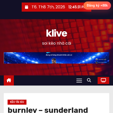
S
Đăng ký +88k
T6. Th8 7th, 2026
12:45:32 PM
k
i
p
klive
t
o
soi kèo nhà cái
c
o
n
t
e
n
t
KÈO TÀI XỈU
burnley – sunderland