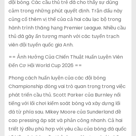
đội bóng. Các cầu thủ trẻ đã cho thấy sự dũng
cảm trong những phút quyết định. Trận đấu này
củng cố thêm vị thế của cả hai câu lạc bộ trong
hành trình thăng hạng Premier League. Nhiều cầu
thủ đã gây ấn tượng mạnh với các tuyển trạch
viên đội tuyển quốc gia Anh.
== Ảnh Hưởng Của Chiến Thuật Huấn Luyện Viên
Đến Cơ Hội World Cup 2026 ==
Phong cách huấn luyện của các đội bóng
Championship đóng vai trò quan trọng trong việc
phát triển cầu thủ. Scott Parker của Burnley nổi
tiếng với lối chơi kiểm soát bóng và xây dựng lối
đá từ phía sau. Mikey Moore của Sunderland đề
cao pressing áp sát và phản công nhanh. Cả hai
triết lý đều phù hợp với yêu cầu của bóng đá quốc