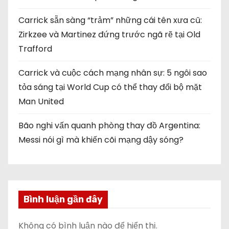
Carrick sẵn sàng “trảm” những cái tên xưa cũ:
Zirkzee và Martinez đứng trước ngã rẽ tại Old
Trafford
Carrick và cuộc cách mạng nhân sự: 5 ngôi sao
tỏa sáng tại World Cup có thể thay đổi bộ mặt
Man United
Bão nghi vấn quanh phòng thay đồ Argentina:
Messi nói gì mà khiến cõi mạng dậy sóng?
Bình luận gần đây
Không có bình luận nào để hiển thị.