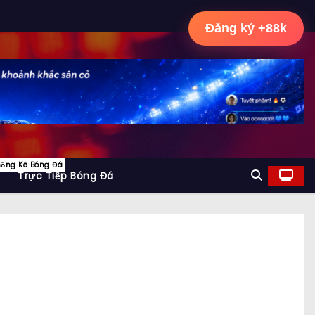
Đăng ký +88k
hống Kê Bóng Đá
Trực Tiếp Bóng Đá