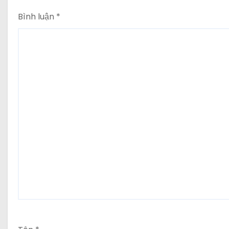
Bình luận
*