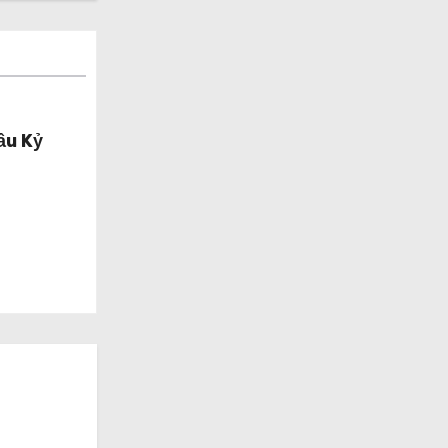
ầu Kỷ