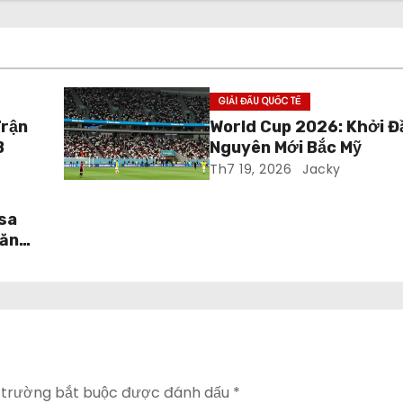
GIẢI ĐẤU QUỐC TẾ
Trận
World Cup 2026: Khởi Đ
B
Nguyên Mới Bắc Mỹ
Th7 19, 2026
Jacky
sa
căng
0
 trường bắt buộc được đánh dấu
*