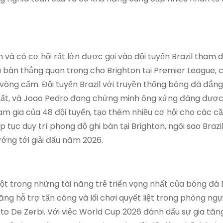
n và có cơ hội rất lớn được gọi vào đội tuyển Brazil tham 
u bàn thắng quan trọng cho Brighton tại Premier League, 
vòng cấm. Đội tuyển Brazil với truyền thống bóng đá đẳng
nhất, và Joao Pedro đang chứng minh ông xứng đáng được
am gia của 48 đội tuyển, tạo thêm nhiều cơ hội cho các c
 tục duy trì phong độ ghi bàn tại Brighton, ngôi sao Brazi
ướng tới giải đấu năm 2026.
một trong những tài năng trẻ triển vọng nhất của bóng đá B
ăng hỗ trợ tấn công và lối chơi quyết liệt trong phòng ng
erto De Zerbi. Với việc World Cup 2026 đánh dấu sự gia tăn