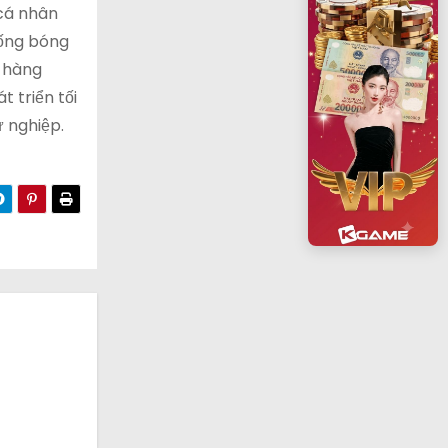
 cá nhân
hống bóng
o hàng
t triển tối
 nghiệp.