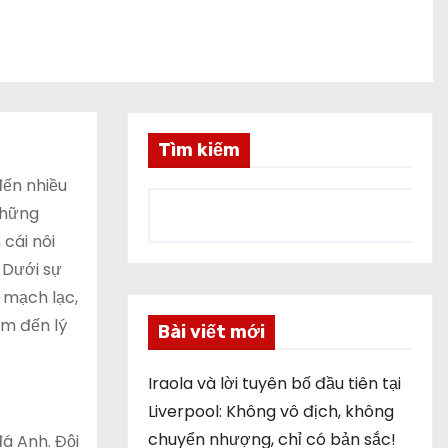
Tìm kiếm
đến nhiều
những
cái nôi
 Dưới sự
 mạch lạc,
ểm đến lý
Bài viết mới
Iraola và lời tuyên bố đầu tiên tại
Liverpool: Không vô địch, không
chuyển nhượng, chỉ có bản sắc!
á Anh. Đội