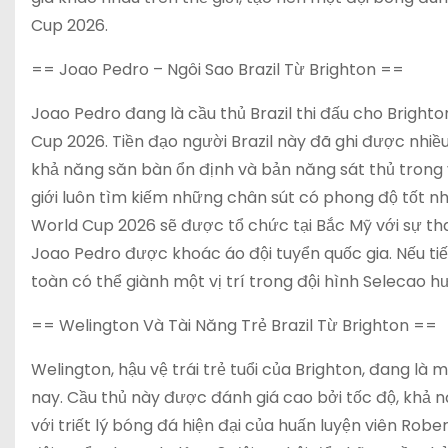
Cup 2026.
== Joao Pedro – Ngôi Sao Brazil Từ Brighton ==
Joao Pedro đang là cầu thủ Brazil thi đấu cho Brighto
Cup 2026. Tiền đạo người Brazil này đã ghi được nhiề
khả năng săn bàn ổn định và bản năng sát thủ trong 
giới luôn tìm kiếm những chân sút có phong độ tốt 
World Cup 2026 sẽ được tổ chức tại Bắc Mỹ với sự th
Joao Pedro được khoác áo đội tuyển quốc gia. Nếu tiếp
toàn có thể giành một vị trí trong đội hình Selecao h
== Welington Và Tài Năng Trẻ Brazil Từ Brighton ==
Welington, hậu vệ trái trẻ tuổi của Brighton, đang là 
nay. Cầu thủ này được đánh giá cao bởi tốc độ, khả n
với triết lý bóng đá hiện đại của huấn luyện viên Rob