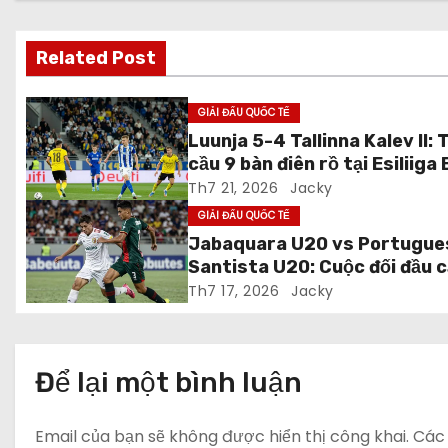
ư
ớ
Related Post
n
GIẢI ĐẤU QUỐC TẾ
g
Luunja 5-4 Tallinna Kalev II: 
cầu 9 bàn điên rồ tại Esiliiga 
b
Th7 21, 2026
Jacky
à
GIẢI ĐẤU QUỐC TẾ
Jabaquara U20 vs Portugue
i
Santista U20: Cuộc đối đầu 
thẳng tại vòng 7 Paulista U2
Th7 17, 2026
Jacky
v
i
Để lại một bình luận
ế
t
Email của bạn sẽ không được hiển thị công khai.
Các