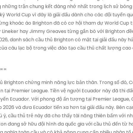
ng những trận chung kết đáng nhớ nhất trong lịch sử bóng
 World Cup vì đây là giải đấu dành cho các đội tuyển quố
hủ từng khoác áo Brighton đã có cơ hội tham dự World Cup
y Lineker hay Jimmy Greaves từng gắn bó với Brighton đề
26, danh sách cầu thủ Brighton có mặt tại giải đấu này h
 của câu lạc bộ trong việc đào tạo cầu thủ chất lượng cao
 ==
hủ Brighton chứng minh năng lực bản thân. Trong số đó, 
n tại Premier League. Tiền vệ người Ecuador này đã thi đấ
tuyển Ecuador. Với phong độ ấn tượng tại Premier League,
 2026 và đưa Ecuador tiến xa hơn tại giải đấu này. Bên cạ
ú ý, cầu thủ trẻ này đã cho thấy tài năng thiên bẩm với 
ton đang sở hữu đội hình đa quốc gia với cầu thủ đến từ h
úng nghĩa toàn cầu và có khả năng cung cấp nhiều nhân tố