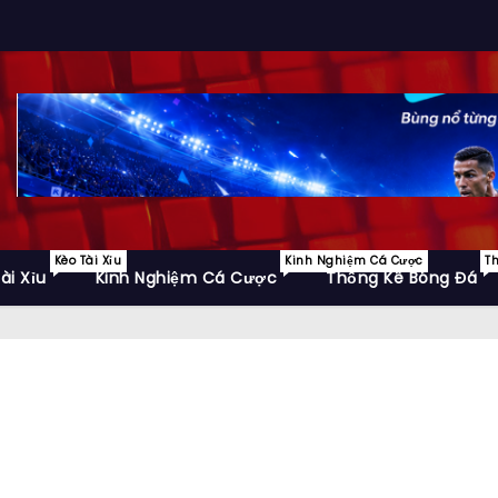
Kèo Tài Xỉu
Kinh Nghiệm Cá Cược
T
ài Xỉu
Kinh Nghiệm Cá Cược
Thống Kê Bóng Đá