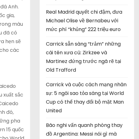
 đá Anh.
Real Madrid quyết chi đậm, đưa
c gia,
Michael Olise về Bernabeu với
 trong màu
mức phí “khủng” 222 triệu euro
u đã có
ứa hẹn sẽ
Carrick sẵn sàng “trảm” những
 cho các
cái tên xưa cũ: Zirkzee và
Martinez đứng trước ngã rẽ tại
Old Trafford
Carrick và cuộc cách mạng nhân
Caicedo
sự: 5 ngôi sao tỏa sáng tại World
u xuất sắc
Cup có thể thay đổi bộ mặt Man
 Caicedo
United
nh đó,
những pha
Bão nghi vấn quanh phòng thay
ơn 15 quốc
đồ Argentina: Messi nói gì mà
 cho World