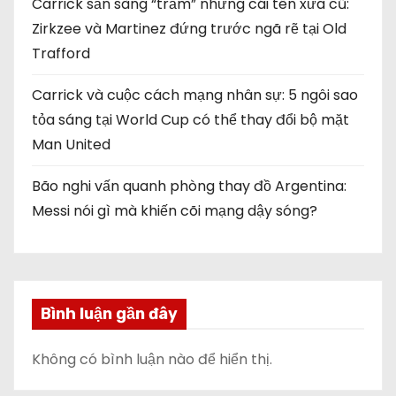
Carrick sẵn sàng “trảm” những cái tên xưa cũ:
Zirkzee và Martinez đứng trước ngã rẽ tại Old
Trafford
Carrick và cuộc cách mạng nhân sự: 5 ngôi sao
tỏa sáng tại World Cup có thể thay đổi bộ mặt
Man United
Bão nghi vấn quanh phòng thay đồ Argentina:
Messi nói gì mà khiến cõi mạng dậy sóng?
Bình luận gần đây
Không có bình luận nào để hiển thị.