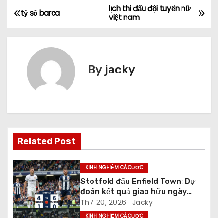
lịch thi đấu đội tuyển nữ
Đ
tỷ số barca
việt nam
i
ề
By
jacky
u
h
ư
ớ
Related Post
n
KINH NGHIỆM CÁ CƯỢC
g
Stotfold đấu Enfield Town: Dự
đoán kết quả giao hữu ngày
b
22/07
Th7 20, 2026
Jacky
KINH NGHIỆM CÁ CƯỢC