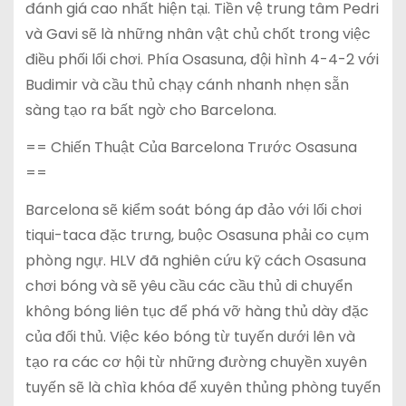
đánh giá cao nhất hiện tại. Tiền vệ trung tâm Pedri
và Gavi sẽ là những nhân vật chủ chốt trong việc
điều phối lối chơi. Phía Osasuna, đội hình 4-4-2 với
Budimir và cầu thủ chạy cánh nhanh nhẹn sẵn
sàng tạo ra bất ngờ cho Barcelona.
== Chiến Thuật Của Barcelona Trước Osasuna
==
Barcelona sẽ kiểm soát bóng áp đảo với lối chơi
tiqui-taca đặc trưng, buộc Osasuna phải co cụm
phòng ngự. HLV đã nghiên cứu kỹ cách Osasuna
chơi bóng và sẽ yêu cầu các cầu thủ di chuyển
không bóng liên tục để phá vỡ hàng thủ dày đặc
của đối thủ. Việc kéo bóng từ tuyến dưới lên và
tạo ra các cơ hội từ những đường chuyền xuyên
tuyến sẽ là chìa khóa để xuyên thủng phòng tuyến