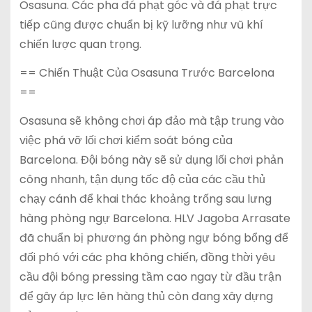
Osasuna. Các pha đá phạt góc và đá phạt trực
tiếp cũng được chuẩn bị kỹ lưỡng như vũ khí
chiến lược quan trọng.
== Chiến Thuật Của Osasuna Trước Barcelona
==
Osasuna sẽ không chơi áp đảo mà tập trung vào
việc phá vỡ lối chơi kiểm soát bóng của
Barcelona. Đội bóng này sẽ sử dụng lối chơi phản
công nhanh, tận dụng tốc độ của các cầu thủ
chạy cánh để khai thác khoảng trống sau lưng
hàng phòng ngự Barcelona. HLV Jagoba Arrasate
đã chuẩn bị phương án phòng ngự bóng bổng để
đối phó với các pha không chiến, đồng thời yêu
cầu đội bóng pressing tầm cao ngay từ đầu trận
để gây áp lực lên hàng thủ còn đang xây dựng