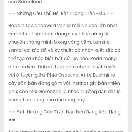
của Barcelona.
== Những Cầu Thủ Nổi Bật Trong Trận Đấu ==
Robert Lewandowski vẫn là mối đe dọa lớn nhất
với Instinct săn bàn đáng sợ và khả năng di
chuyển thông minh trong vòng cấm. Lamine
Yamal với tốc độ và kỹ thuật cá nhân xuất sắc có
thể tạo ra khác biệt bất cứ lúc nào. Pedri mang
đến sự điềm tĩnh và tầm nhìn chiến thuật tuyệt
vời ở tuyến giữa. Phía Osasuna, Ante Budimir là
cây săn bàn đáng gờm với Instinct ghi bàn thiên
phú, còn Moi Gómez sẽ là nhạc trưởng dẫn dắt lối
chơi phản công của đội bóng này.
== Ảnh Hưởng Của Trận Đấu Đến Bảng Xếp Hạng
==