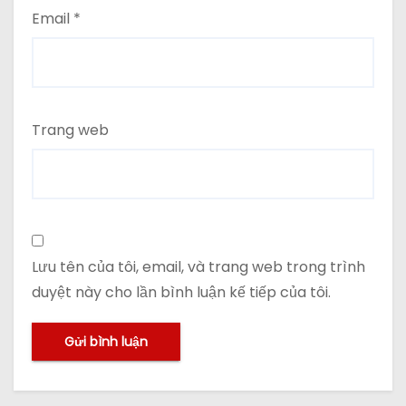
Email
*
Trang web
Lưu tên của tôi, email, và trang web trong trình
duyệt này cho lần bình luận kế tiếp của tôi.