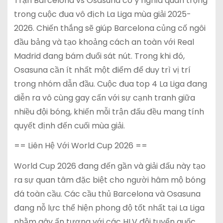
Trận Barcelona vs Osasuna có ý nghĩa quan trọng
trong cuộc đua vô địch La Liga mùa giải 2025-
2026. Chiến thắng sẽ giúp Barcelona củng cố ngôi
đầu bảng và tạo khoảng cách an toàn với Real
Madrid đang bám đuổi sát nút. Trong khi đó,
Osasuna cần ít nhất một điểm để duy trì vị trí
trong nhóm dẫn đầu. Cuộc đua top 4 La Liga đang
diễn ra vô cùng gay cấn với sự cạnh tranh giữa
nhiều đội bóng, khiến mỗi trận đấu đều mang tính
quyết định đến cuối mùa giải.
== Liên Hệ Với World Cup 2026 ==
World Cup 2026 đang đến gần và giải đấu này tạo
ra sự quan tâm đặc biệt cho người hâm mộ bóng
đá toàn cầu. Các cầu thủ Barcelona và Osasuna
đang nỗ lực thể hiện phong độ tốt nhất tại La Liga
nhằm gây ấn tượng với các HLV đội tuyển quốc