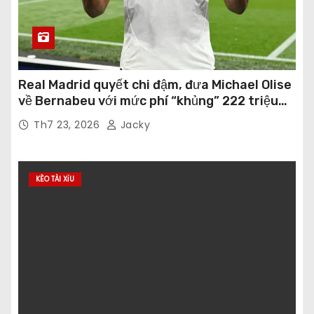
Real Madrid quyết chi đậm, đưa Michael Olise
về Bernabeu với mức phí “khủng” 222 triệu
euro
Th7 23, 2026
Jacky
KÈO TÀI XỈU