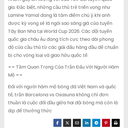
gia. Đặc biệt, những cầu thủ trẻ triển vọng như
Lamine Yamal đang là tâm điểm chú ý khi anh
được kỳ vọng sẽ là ngôi sao sáng giá của tuyển
Tây Ban Nha tại World Cup 2026. Các đội tuyển
quốc gia châu Âu đang tích cực theo dõi phong
độ của cầu thủ từ các giải đấu hàng đầu để chuẩn
bị cho vòng loại và giao hữu quốc tế.
== Tầm Quan Trọng Của Trận Đấu Với Người Hâm
Mộ ==
Đối với người hâm mộ bóng đá Việt Nam và quốc
tế, trận Barcelona vs Osasuna không chỉ đơn
thuần là cuộc đối đầu giữa hai đội bóng mà còn là
dịp để thưởng thức