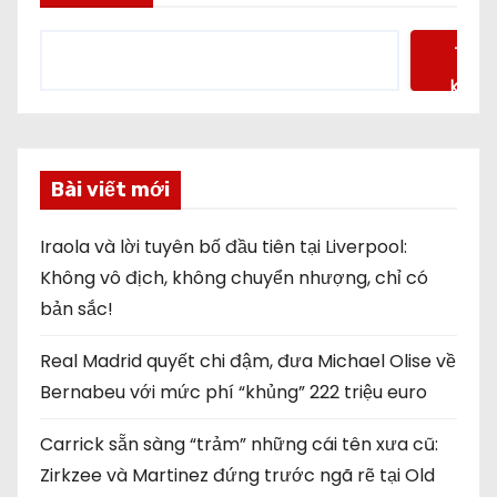
Tìm
kiếm
Bài viết mới
Iraola và lời tuyên bố đầu tiên tại Liverpool:
Không vô địch, không chuyển nhượng, chỉ có
bản sắc!
Real Madrid quyết chi đậm, đưa Michael Olise về
Bernabeu với mức phí “khủng” 222 triệu euro
Carrick sẵn sàng “trảm” những cái tên xưa cũ:
Zirkzee và Martinez đứng trước ngã rẽ tại Old