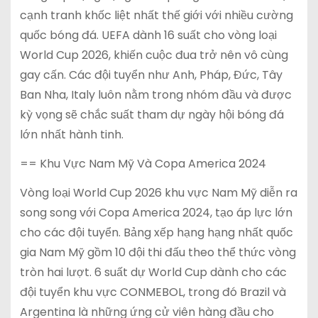
cạnh tranh khốc liệt nhất thế giới với nhiều cường
quốc bóng đá. UEFA dành 16 suất cho vòng loại
World Cup 2026, khiến cuộc đua trở nên vô cùng
gay cấn. Các đội tuyển như Anh, Pháp, Đức, Tây
Ban Nha, Italy luôn nằm trong nhóm đầu và được
kỳ vọng sẽ chắc suất tham dự ngày hội bóng đá
lớn nhất hành tinh.
== Khu Vực Nam Mỹ Và Copa America 2024
Vòng loại World Cup 2026 khu vực Nam Mỹ diễn ra
song song với Copa America 2024, tạo áp lực lớn
cho các đội tuyển. Bảng xếp hạng hạng nhất quốc
gia Nam Mỹ gồm 10 đội thi đấu theo thể thức vòng
tròn hai lượt. 6 suất dự World Cup dành cho các
đội tuyển khu vực CONMEBOL, trong đó Brazil và
Argentina là những ứng cử viên hàng đầu cho