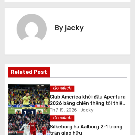
i
ề
By
jacky
u
h
ư
ớ
Related Post
n
KÈO NHÀ CÁI
g
Club America khởi đầu Apertura
2026 bằng chiến thắng tối thiểu
b
ngay trên sân khách
Th7 19, 2026
Jacky
à
KÈO NHÀ CÁI
Silkeborg hạ Aalborg 2-1 trong
i
trận giao hữu