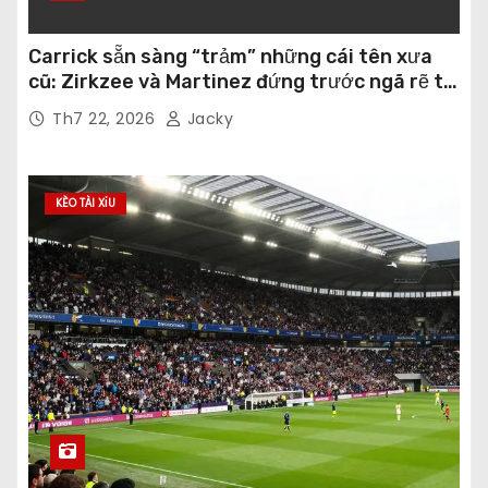
Carrick sẵn sàng “trảm” những cái tên xưa
cũ: Zirkzee và Martinez đứng trước ngã rẽ tại
Old Trafford
Th7 22, 2026
Jacky
KÈO TÀI XỈU