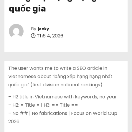
quốc gia
By
jacky
Th6 4, 2026
The user wants me to write a SEO article in
Vietnamese about “bảng xếp hạng hạng nhất
quốc gia” (first division national rankings).
– H2 title in Vietnamese with keywords, no year
– H2: = Title = | H3: == Title ==
– No ## | No fabrications | Focus on World Cup
2026