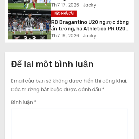
Th7 17, 2026
Jacky
v
KÈO NHÀ CÁI
i
RB Bragantino U20 ngược dòng
ấn tượng, hạ Athletico PR U20
ế
3-1 để vào bán kết Brasileiro
Th7 16, 2026
Jacky
U20 A
t
Để lại một bình luận
Email của bạn sẽ không được hiển thị công khai.
Các trường bắt buộc được đánh dấu
*
Bình luận
*