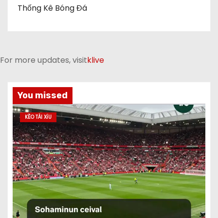
Thống Kê Bóng Đá
For more updates, visit
klive
You missed
KÈO TÀI XỈU