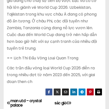
gia đang cho thấy sự tiến bộ vượt bậc và có cơ
hội lớn giành vé World Cup 2026. Uzbekistan,
Tajikistan trong khu vực châu Á đang có phong
độ ấn tượng. Ở châu Phi, các đội tuyển như
Zambia, Tanzania cũng đang nỗ lực vươn lên.
Cuộc đua đến World Cup đang trở nên hấp dẫn
hơn bao giờ hết với sự cạnh tranh của nhiều đội
tuyển trẻ trung.
== Lịch Thi Đấu Vòng Loại Quan Trọng
Các trận đấu vòng loại World Cup 2026 diễn ra
trong nhiều đợt từ năm 2023 đến 2025, với giai
đoạn then ch
man utd – crystal
Đ
sắc giới
palace