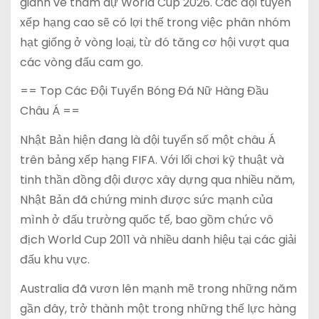
giành vé tham dự World Cup 2026. Các đội tuyển
xếp hạng cao sẽ có lợi thế trong việc phân nhóm
hạt giống ở vòng loại, từ đó tăng cơ hội vượt qua
các vòng đấu cam go.
== Top Các Đội Tuyển Bóng Đá Nữ Hàng Đầu
Châu Á ==
Nhật Bản hiện đang là đội tuyển số một châu Á
trên bảng xếp hạng FIFA. Với lối chơi kỹ thuật và
tinh thần đồng đội được xây dựng qua nhiều năm,
Nhật Bản đã chứng minh được sức mạnh của
mình ở đấu trường quốc tế, bao gồm chức vô
địch World Cup 2011 và nhiều danh hiệu tại các giải
đấu khu vực.
Australia đã vươn lên mạnh mẽ trong những năm
gần đây, trở thành một trong những thế lực hàng