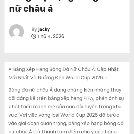
nữ châu á
By
jacky
Th6 4, 2026
= Bảng Xếp Hạng Bóng Đá Nữ Châu Á: Cập Nhật
Mới Nhất Và Đường Đến World Cup 2026 =
Bóng đá nữ châu Á đang chứng kiến những thay
đổi đáng kể trên bảng xếp hạng FIFA, phản ánh sự
phát triển mạnh mẽ của các đội tuyển trong khu
vực. Với việc vòng loại World Cup 2026 đã bước
vào giai đoạn quan trọng, bảng xếp hạng bóng đá
nữ châu Á trở thành tâm điểm chú ý của hàng