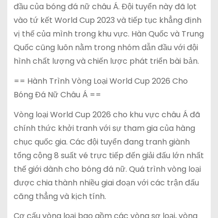
đầu của bóng đá nữ châu Á. Đội tuyển này đã lọt
vào tứ kết World Cup 2023 và tiếp tục khẳng định
vị thế của mình trong khu vực. Hàn Quốc và Trung
Quốc cũng luôn nằm trong nhóm dẫn đầu với đội
hình chất lượng và chiến lược phát triển bài bản.
== Hành Trình Vòng Loại World Cup 2026 Cho
Bóng Đá Nữ Châu Á ==
Vòng loại World Cup 2026 cho khu vực châu Á đã
chính thức khởi tranh với sự tham gia của hàng
chục quốc gia. Các đội tuyển đang tranh giành
tổng cộng 8 suất vé trực tiếp đến giải đấu lớn nhất
thế giới dành cho bóng đá nữ. Quá trình vòng loại
được chia thành nhiều giai đoạn với các trận đấu
căng thẳng và kịch tính.
Cơ cấu vòng loại bao gồm các vòng sơ loại, vòng