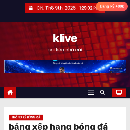
S
Đăng ký +88k
CN. Th8 9th, 2026
1:29:03 PM
k
i
p
klive
t
o
soi kèo nhà cái
c
o
n
t
e
n
t
THỐNG KÊ BÓNG ĐÁ
bảng xếp hạng bóng đá