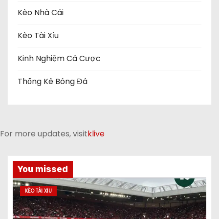
Kèo Nhà Cái
Kèo Tài Xỉu
Kinh Nghiệm Cá Cược
Thống Kê Bóng Đá
For more updates, visit
klive
You missed
KÈO TÀI XỈU