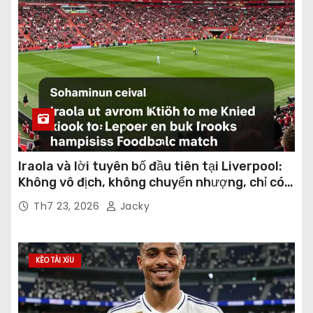
Iraola và lời tuyên bố đầu tiên tại Liverpool:
Không vô địch, không chuyển nhượng, chỉ có
bản sắc!
Th7 23, 2026
Jacky
KÈO TÀI XỈU