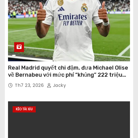
Real Madrid quyết chi đậm, đưa Michael Olise
về Bernabeu với mức phí “khủng” 222 triệu
euro
Th7 23, 2026
Jacky
KÈO TÀI XỈU