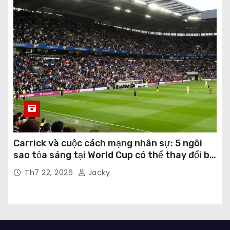
Carrick và cuộc cách mạng nhân sự: 5 ngôi
sao tỏa sáng tại World Cup có thể thay đổi bộ
mặt Man United
Th7 22, 2026
Jacky