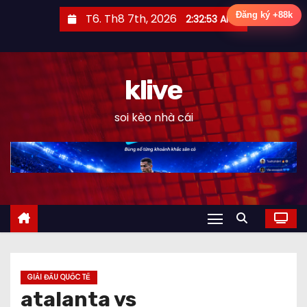
S
Đăng ký +88k
T6. Th8 7th, 2026
2:32:54 AM
k
i
p
klive
t
o
soi kèo nhà cái
c
o
n
t
e
n
t
GIẢI ĐẤU QUỐC TẾ
atalanta vs