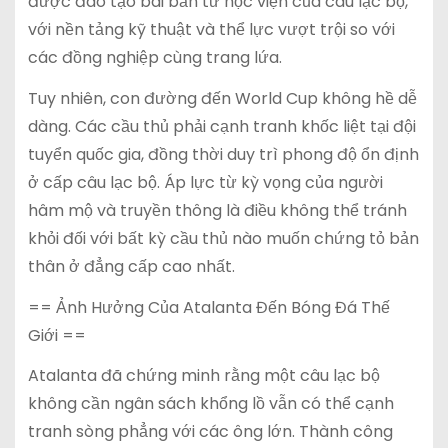
được đào tạo bài bản từ học viện của câu lạc bộ,
với nền tảng kỹ thuật và thể lực vượt trội so với
các đồng nghiệp cùng trang lứa.
Tuy nhiên, con đường đến World Cup không hề dễ
dàng. Các cầu thủ phải cạnh tranh khốc liệt tại đội
tuyển quốc gia, đồng thời duy trì phong độ ổn định
ở cấp câu lạc bộ. Áp lực từ kỳ vọng của người
hâm mộ và truyền thông là điều không thể tránh
khỏi đối với bất kỳ cầu thủ nào muốn chứng tỏ bản
thân ở đẳng cấp cao nhất.
== Ảnh Hưởng Của Atalanta Đến Bóng Đá Thế
Giới ==
Atalanta đã chứng minh rằng một câu lạc bộ
không cần ngân sách khổng lồ vẫn có thể cạnh
tranh sòng phẳng với các ông lớn. Thành công