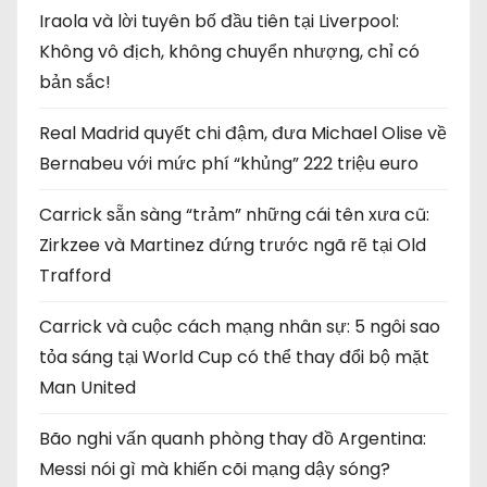
Iraola và lời tuyên bố đầu tiên tại Liverpool:
Không vô địch, không chuyển nhượng, chỉ có
bản sắc!
Real Madrid quyết chi đậm, đưa Michael Olise về
Bernabeu với mức phí “khủng” 222 triệu euro
Carrick sẵn sàng “trảm” những cái tên xưa cũ:
Zirkzee và Martinez đứng trước ngã rẽ tại Old
Trafford
Carrick và cuộc cách mạng nhân sự: 5 ngôi sao
tỏa sáng tại World Cup có thể thay đổi bộ mặt
Man United
Bão nghi vấn quanh phòng thay đồ Argentina:
Messi nói gì mà khiến cõi mạng dậy sóng?