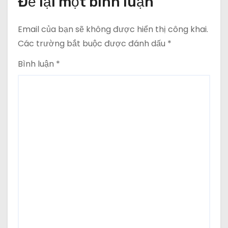
Để lại một bình luận
Email của bạn sẽ không được hiển thị công khai.
Các trường bắt buộc được đánh dấu
*
Bình luận
*