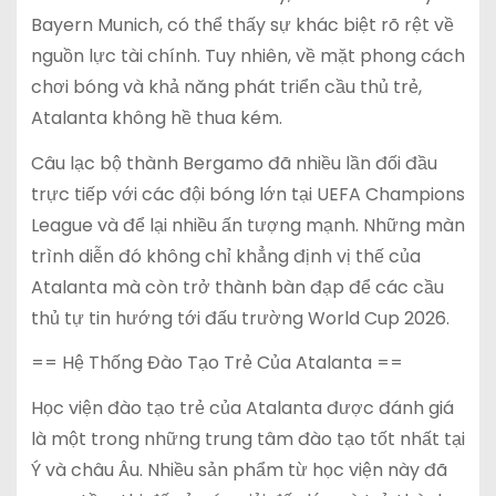
Bayern Munich, có thể thấy sự khác biệt rõ rệt về
nguồn lực tài chính. Tuy nhiên, về mặt phong cách
chơi bóng và khả năng phát triển cầu thủ trẻ,
Atalanta không hề thua kém.
Câu lạc bộ thành Bergamo đã nhiều lần đối đầu
trực tiếp với các đội bóng lớn tại UEFA Champions
League và để lại nhiều ấn tượng mạnh. Những màn
trình diễn đó không chỉ khẳng định vị thế của
Atalanta mà còn trở thành bàn đạp để các cầu
thủ tự tin hướng tới đấu trường World Cup 2026.
== Hệ Thống Đào Tạo Trẻ Của Atalanta ==
Học viện đào tạo trẻ của Atalanta được đánh giá
là một trong những trung tâm đào tạo tốt nhất tại
Ý và châu Âu. Nhiều sản phẩm từ học viện này đã