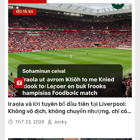
KÈO TÀI XỈU
Iraola và lời tuyên bố đầu tiên tại Liverpool:
Không vô địch, không chuyển nhượng, chỉ có
bản sắc!
Th7 23, 2026
Jacky