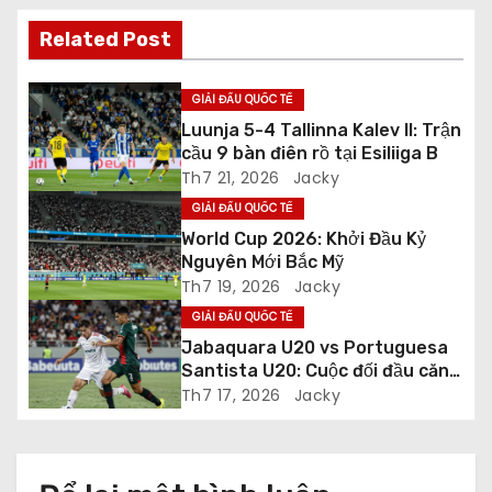
ớ
Related Post
n
GIẢI ĐẤU QUỐC TẾ
g
Luunja 5-4 Tallinna Kalev II: Trận
cầu 9 bàn điên rồ tại Esiliiga B
b
Th7 21, 2026
Jacky
à
GIẢI ĐẤU QUỐC TẾ
World Cup 2026: Khởi Đầu Kỷ
i
Nguyên Mới Bắc Mỹ
Th7 19, 2026
Jacky
v
GIẢI ĐẤU QUỐC TẾ
i
Jabaquara U20 vs Portuguesa
Santista U20: Cuộc đối đầu căng
ế
thẳng tại vòng 7 Paulista U20
Th7 17, 2026
Jacky
t