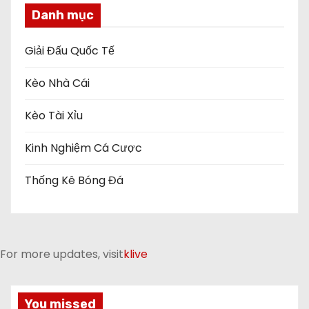
Danh mục
Giải Đấu Quốc Tế
Kèo Nhà Cái
Kèo Tài Xỉu
Kinh Nghiệm Cá Cược
Thống Kê Bóng Đá
For more updates, visit
klive
You missed