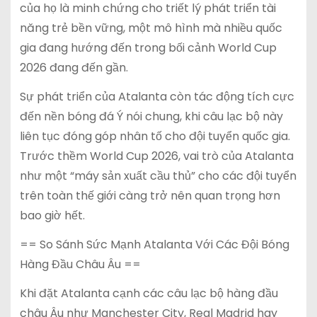
của họ là minh chứng cho triết lý phát triển tài
năng trẻ bền vững, một mô hình mà nhiều quốc
gia đang hướng đến trong bối cảnh World Cup
2026 đang đến gần.
Sự phát triển của Atalanta còn tác động tích cực
đến nền bóng đá Ý nói chung, khi câu lạc bộ này
liên tục đóng góp nhân tố cho đội tuyển quốc gia.
Trước thềm World Cup 2026, vai trò của Atalanta
như một “máy sản xuất cầu thủ” cho các đội tuyển
trên toàn thế giới càng trở nên quan trọng hơn
bao giờ hết.
== So Sánh Sức Mạnh Atalanta Với Các Đội Bóng
Hàng Đầu Châu Âu ==
Khi đặt Atalanta cạnh các câu lạc bộ hàng đầu
châu Âu như Manchester City, Real Madrid hay