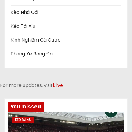
Kèo Nhà Cái
Kèo Tài Xỉu
Kinh Nghiệm Cá Cược
Thống Kê Bóng Đá
For more updates, visit
klive
You missed
KÈO TÀI XỈU