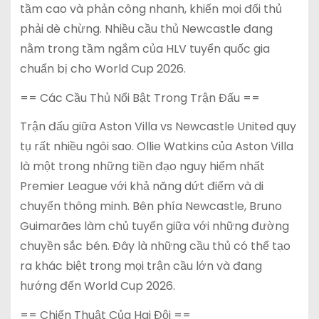
tầm cao và phản công nhanh, khiến mọi đối thủ
phải dè chừng. Nhiều cầu thủ Newcastle đang
nằm trong tầm ngắm của HLV tuyển quốc gia
chuẩn bị cho World Cup 2026.
== Các Cầu Thủ Nổi Bật Trong Trận Đấu ==
Trận đấu giữa Aston Villa vs Newcastle United quy
tụ rất nhiều ngôi sao. Ollie Watkins của Aston Villa
là một trong những tiền đạo nguy hiểm nhất
Premier League với khả năng dứt điểm và di
chuyển thông minh. Bên phía Newcastle, Bruno
Guimarães làm chủ tuyến giữa với những đường
chuyền sắc bén. Đây là những cầu thủ có thể tạo
ra khác biệt trong mọi trận cầu lớn và đang
hướng đến World Cup 2026.
== Chiến Thuật Của Hai Đội ==