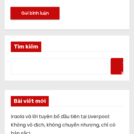
Tìm kiếm
Tìm
kiếm
Bài viết mới
Iraola và lời tuyên bố đầu tiên tại Liverpool:
Không vô địch, không chuyển nhượng, chỉ có
bản sắc!