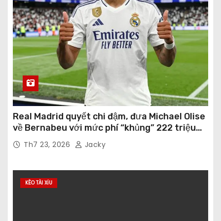
Real Madrid quyết chi đậm, đưa Michael Olise
về Bernabeu với mức phí “khủng” 222 triệu
euro
Th7 23, 2026
Jacky
KÈO TÀI XỈU