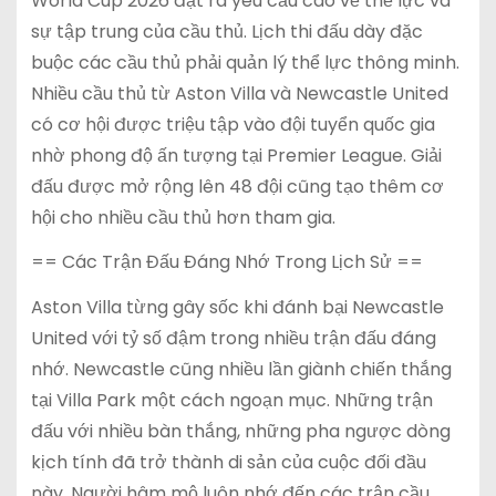
World Cup 2026 đặt ra yêu cầu cao về thể lực và
sự tập trung của cầu thủ. Lịch thi đấu dày đặc
buộc các cầu thủ phải quản lý thể lực thông minh.
Nhiều cầu thủ từ Aston Villa và Newcastle United
có cơ hội được triệu tập vào đội tuyển quốc gia
nhờ phong độ ấn tượng tại Premier League. Giải
đấu được mở rộng lên 48 đội cũng tạo thêm cơ
hội cho nhiều cầu thủ hơn tham gia.
== Các Trận Đấu Đáng Nhớ Trong Lịch Sử ==
Aston Villa từng gây sốc khi đánh bại Newcastle
United với tỷ số đậm trong nhiều trận đấu đáng
nhớ. Newcastle cũng nhiều lần giành chiến thắng
tại Villa Park một cách ngoạn mục. Những trận
đấu với nhiều bàn thắng, những pha ngược dòng
kịch tính đã trở thành di sản của cuộc đối đầu
này. Người hâm mộ luôn nhớ đến các trận cầu